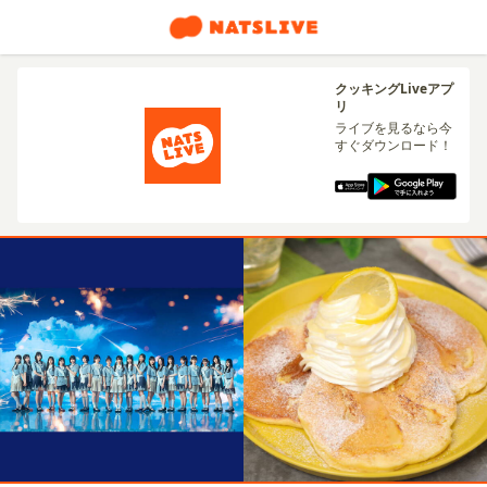
クッキングLiveアプ
リ
ライブを見るなら今
すぐダウンロード！