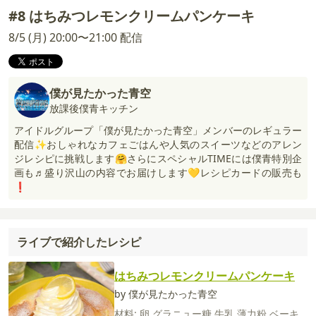
#8 はちみつレモンクリームパンケーキ
8/5 (月) 20:00〜21:00 配信
僕が見たかった青空
放課後僕青キッチン
アイドルグループ「僕が見たかった青空」メンバーのレギュラー
配信✨おしゃれなカフェごはんや人気のスイーツなどのアレン
ジレシピに挑戦します🤗さらにスペシャルTIMEには僕青特別企
画も♬盛り沢山の内容でお届けします💛レシピカードの販売も
❗️
ライブで紹介したレシピ
はちみつレモンクリームパンケーキ
by 僕が見たかった青空
材料:
卵
グラニュー糖
牛乳
薄力粉
ベーキ