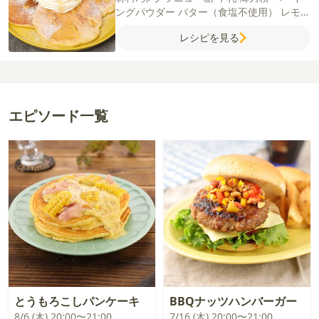
ングパウダー
バター（食塩不使用）
レモン
はちみつ
【クリーム】
生クリーム35%
生
レシピを見る
クリーム45%
グラニュー糖
溶けない粉糖
サラダ油
エピソード一覧
とうもろこしパンケーキ
BBQナッツハンバーガー
8/6 (木) 20:00〜21:00
7/16 (木) 20:00〜21:00