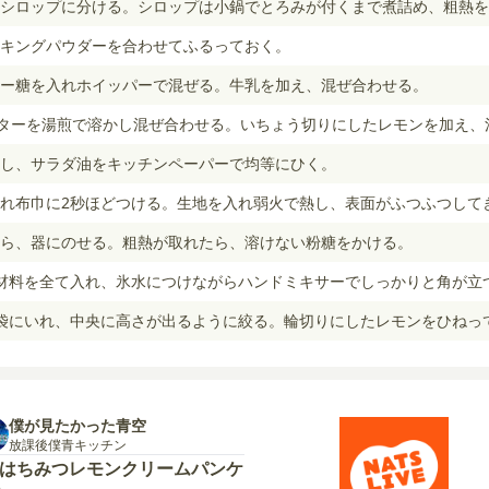
シロップに分ける。シロップは小鍋でとろみが付くまで煮詰め、粗熱を
キングパウダーを合わせてふるっておく。
ー糖を入れホイッパーで混ぜる。牛乳を加え、混ぜ合わせる。
バターを湯煎で溶かし混ぜ合わせる。いちょう切りにしたレモンを加え、
し、サラダ油をキッチンペーパーで均等にひく。
れ布巾に2秒ほどつける。生地を入れ弱火で熱し、表面がふつふつして
ら、器にのせる。粗熱が取れたら、溶けない粉糖をかける。
材料を全て入れ、氷水につけながらハンドミキサーでしっかりと角が立
袋にいれ、中央に高さが出るように絞る。輪切りにしたレモンをひねって
僕が見たかった青空
放課後僕青キッチン
8 はちみつレモンクリームパンケ