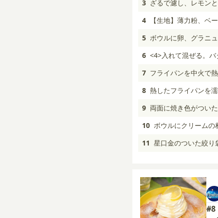
3
ざるで濾し、レモンと
4
【生地】薄力粉、ベー
5
ボウルに卵、グラニュ
6
<4>入れて混ぜる。
7
フライパンを中火で熱
8
熱したフライパンを濡
9
両面に焼き色がついた
10
ボウルにクリームの
11
星口金のついた絞り
#