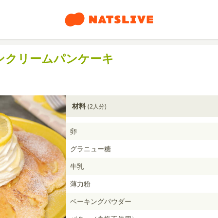
ンクリームパンケーキ
材料
(2人分)
卵
グラニュー糖
牛乳
薄力粉
ベーキングパウダー