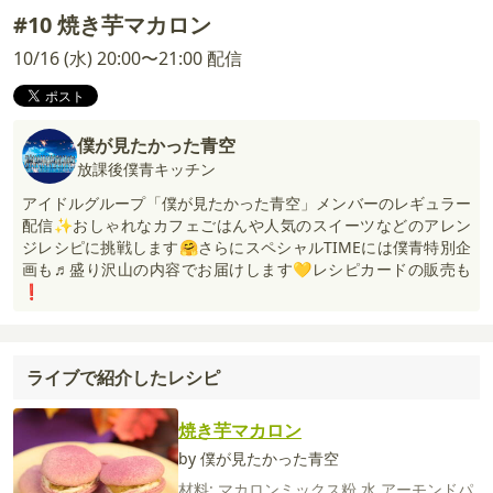
#10 焼き芋マカロン
10/16 (水) 20:00〜21:00 配信
僕が見たかった青空
放課後僕青キッチン
アイドルグループ「僕が見たかった青空」メンバーのレギュラー
配信✨おしゃれなカフェごはんや人気のスイーツなどのアレン
ジレシピに挑戦します🤗さらにスペシャルTIMEには僕青特別企
画も♬盛り沢山の内容でお届けします💛レシピカードの販売も
❗️
ライブで紹介したレシピ
焼き芋マカロン
by 僕が見たかった青空
材料:
マカロンミックス粉
水
アーモンドパ