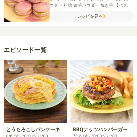
ウダー
粉糖
紫芋パウダー
焼き芋
【バター
クリーム】
バター（食塩不使用）
卵白
グ
レシピを見る
ラニュー糖
エピソード一覧
とうもろこしパンケーキ
BBQナッツハンバーガー
8/6 (木) 20:00〜21:00
7/16 (木) 20:00〜21:00