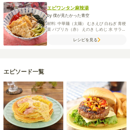
エビワンタン麻辣湯
by 僕が見たかった青空
材料:
中華麺（太麺）
むきえび
白ねぎ
青梗
菜
パプリカ（赤）
えのき
しめじ
水
サラダ
油
【A】
にんにく（すりおろし）
しょうが
レシピを見る
（すりおろし）
花椒（つぶす）
唐辛子（輪
切り）
豆板醤
【B】
しょうゆ
酒
塩
【C】
片栗粉
酒
ごま油
しょうゆ
鶏ガラスープの
素
ワンタンの皮
エピソード一覧