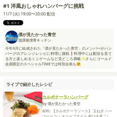
#1 洋風おしゃれハンバーグに挑戦
11/7 (火) 19:00〜20:00 配信
僕が見たかった青空
放課後僕青キッチン
今年6月に結成された「僕が見たかった青空」のメンバーがハン
バーグのアレンジレシピに料理に挑戦❗️料理中には配信を見て
る方と楽しめるミニゲームなど見どころ満載✨さらにゴールド
会員限定のスペシャルTIMEでは特別企画も🤗
ライブで紹介したレシピ
カルボナーラハンバーグ
by 僕が見たかった青空
材料:
【カルボナーラソース】
玉ねぎ
ハー
フベーコン
オリーブオイル
粗びき黒こしょ