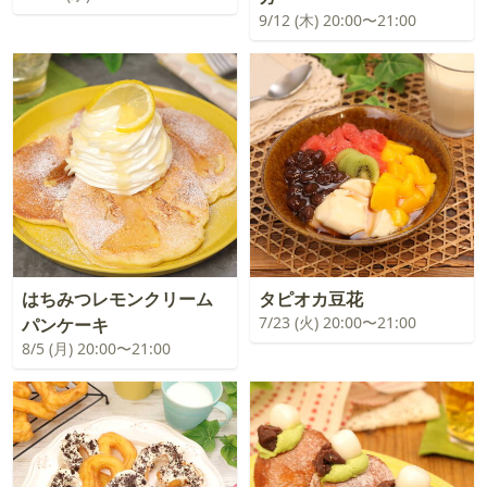
9/12 (木) 20:00〜21:00
はちみつレモンクリーム
タピオカ豆花
7/23 (火) 20:00〜21:00
パンケーキ
8/5 (月) 20:00〜21:00