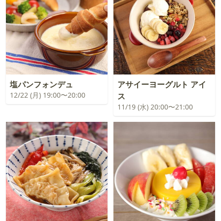
塩パンフォンデュ
アサイーヨーグルト アイ
12/22 (月) 19:00〜20:00
ス
11/19 (水) 20:00〜21:00