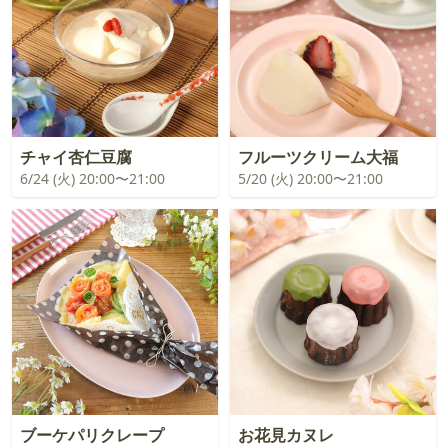
チャイ杏仁豆腐
フルーツクリーム大福
6/24 (火) 20:00〜21:00
5/20 (火) 20:00〜21:00
ブーケパリクレープ
お花見カヌレ