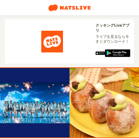
クッキングLiveアプ
リ
ライブを見るなら今
すぐダウンロード！