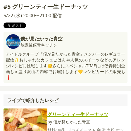
#5 グリーンティー生ドーナッツ
5/22 (水) 20:00〜21:00 配信
僕が見たかった青空
放課後僕青キッチン
アイドルグループ「僕が見たかった青空」メンバーのレギュラー
配信✨おしゃれなカフェごはんや人気のスイーツなどのアレン
ジレシピに挑戦します🤗さらにスペシャルTIMEには僕青特別企
画も♬盛り沢山の内容でお届けします💛レシピカードの販売も
❗️
ライブで紹介したレシピ
グリーンティー生ドーナッツ
by 僕が見たかった青空
材料:
牛乳
ドライイースト
卵
強力粉
ホッ