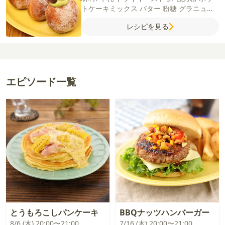
トケーキミックス
バター
粉糖
グラニュー
糖
白玉
粒あん
【抹茶クリーム】
生クリー
レシピを見る
ム42%
グラニュー糖
抹茶パウダー
エピソード一覧
とうもろこしパンケーキ
BBQナッツハンバーガー
8/6 (木) 20:00〜21:00
7/16 (木) 20:00〜21:00