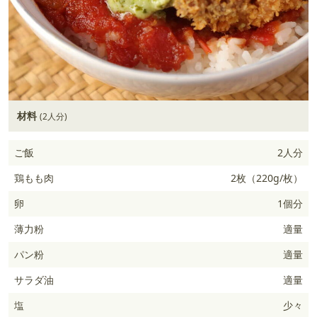
材料
(2人分)
ご飯
2人分
鶏もも肉
2枚（220g/枚）
卵
1個分
薄力粉
適量
パン粉
適量
サラダ油
適量
塩
少々