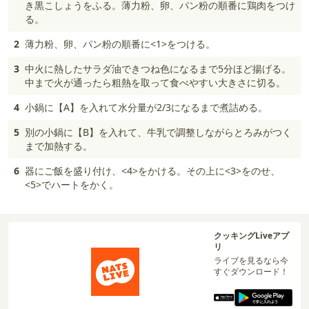
き黒こしょうをふる。薄力粉、卵、パン粉の順番に鶏肉をつけ
る。
2
薄力粉、卵、パン粉の順番に<1>をつける。
3
中火に熱したサラダ油できつね色になるまで5分ほど揚げる。
中まで火が通ったら粗熱を取って食べやすい大きさに切る。
4
小鍋に【A】を入れて水分量が2/3になるまで煮詰める。
5
別の小鍋に【B】を入れて、牛乳で調整しながらとろみがつく
まで加熱する。
6
器にご飯を盛り付け、<4>をかける。その上に<3>をのせ、
<5>でハートをかく。
クッキングLiveアプ
リ
ライブを見るなら今
すぐダウンロード！