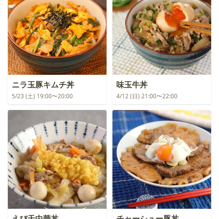
ニラ玉豚キムチ丼
味玉牛丼
5/23 (土) 19:00〜20:00
4/12 (日) 21:00〜22:00
えび天中華丼
チャーシュー豚丼