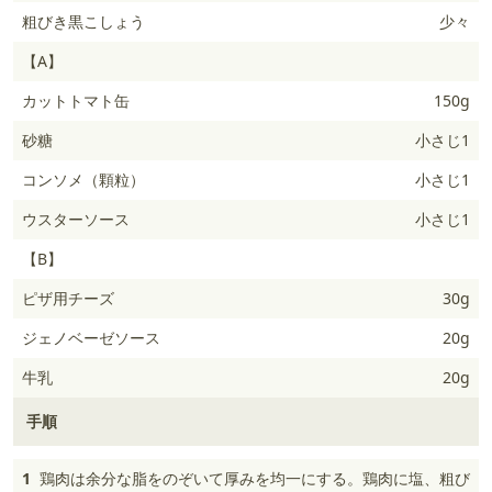
粗びき黒こしょう
少々
【A】
カットトマト缶
150g
砂糖
小さじ1
コンソメ（顆粒）
小さじ1
ウスターソース
小さじ1
【B】
ピザ用チーズ
30g
ジェノベーゼソース
20g
牛乳
20g
手順
1
鶏肉は余分な脂をのぞいて厚みを均一にする。鶏肉に塩、粗び