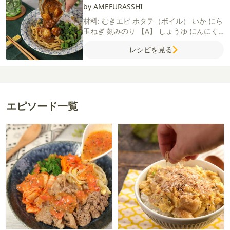
by AMEFURASSHI
材料:
むきエビ
ホタテ（ボイル）
いか
にら
玉ねぎ
刻みのり
【A】
しょうゆ
にんにく
（すりおろし）
ごま油
カレールウ
水
サラ
レシピを見る
ダ油
塩
粗びき黒こしょう
中華麺（極太）
エピソード一覧