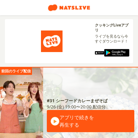
クッキングLiveアプ
リ
ライブを見るなら今
すぐダウンロード！
前回のライブ配信
#31 シーフードカレーまぜそば
9/26 (金) 19:00〜20:00
配信分
アプリで続きを
再生する