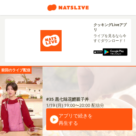
クッキングLiveアプ
リ
ライブを見るなら今
すぐダウンロード！
前回のライブ配信
#35 黒七味花鰹親子丼
1/19 (月) 19:00〜20:00
配信分
アプリで続きを
再生する