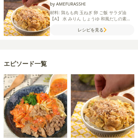
by AMEFURASSHI
材料:
鶏もも肉
玉ねぎ
卵
ご飯
サラダ油
【A】
水
みりん
しょうゆ
和風だしの素
（顆粒）
【B】
黒七味
花かつお
レシピを見る
エピソード一覧