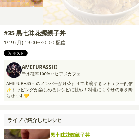
#35 黒七味花鰹親子丼
1/19 (月) 19:00〜20:00 配信
AMEFURASSHI
幸水確率100%ハピアメカフェ
AMEFURASSHIのメンバーが月替わりで出演するレギュラー配信
✨トッピングが楽しめるレシピに挑戦！料理にも幸せの雨を降
らせます💛
ライブで紹介したレシピ
黒七味花鰹親子丼