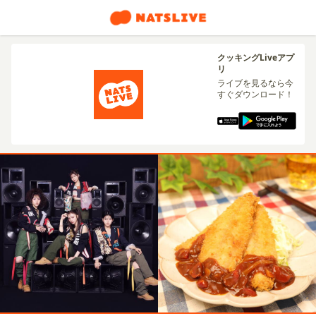
クッキングLiveアプ
リ
ライブを見るなら今
すぐダウンロード！