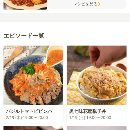
レシピを見る
プ
ウスターソース
粗びき黒こしょう
サラ
ダ油
赤ワイン
エピソード一覧
バジルトマトビビンバ
黒七味花鰹親子丼
2/19 (木) 19:00〜20:00
1/19 (月) 19:00〜20:00