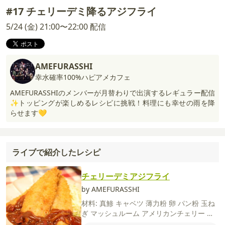
#17 チェリーデミ降るアジフライ
5/24 (金) 21:00〜22:00 配信
AMEFURASSHI
幸水確率100%ハピアメカフェ
AMEFURASSHIのメンバーが月替わりで出演するレギュラー配信
✨トッピングが楽しめるレシピに挑戦！料理にも幸せの雨を降
らせます💛
ライブで紹介したレシピ
チェリーデミアジフライ
by AMEFURASSHI
材料:
真鯵
キャベツ
薄力粉
卵
パン粉
玉ね
ぎ
マッシュルーム
アメリカンチェリー
バ
ター
【A】
デミグラスソース
水
ケチャッ