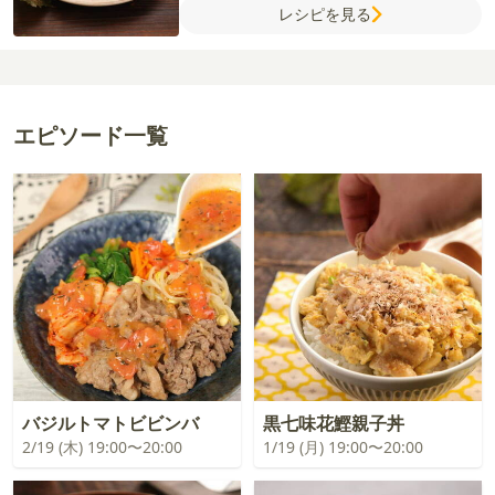
レシピを見る
【A】
酒
ケチャップ
酢
しょうゆ
砂糖
鶏が
らスープの素
片栗粉
【りんごバター】
バ
ター
りんご
レモン汁
エピソード一覧
バジルトマトビビンバ
黒七味花鰹親子丼
2/19 (木) 19:00〜20:00
1/19 (月) 19:00〜20:00