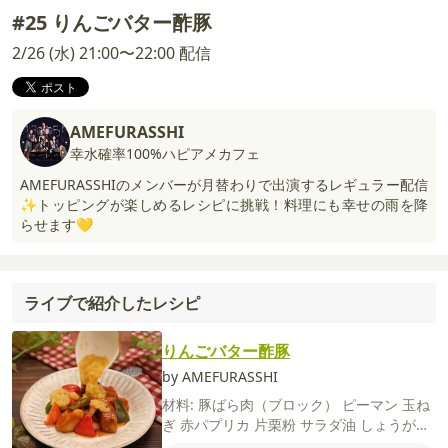
#25 りんごバター酢豚
2/26 (水) 21:00〜22:00 配信
AMEFURASSHI
幸水確率100%ハピアメカフェ
AMEFURASSHIのメンバーが月替わりで出演するレギュラー配信
✨トッピングが楽しめるレシピに挑戦！料理にも幸せの雨を降
らせます💛
ライブで紹介したレシピ
りんごバター酢豚
by AMEFURASSHI
材料:
豚ばら肉（ブロック）
ピーマン
玉ね
ぎ
赤パプリカ
片栗粉
サラダ油
しょうが
（すりおろし）
にんにく（すりおろし）