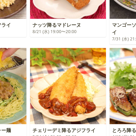
フライ
ナッツ降るマドレーヌ
マンゴー
8/21 (水) 19:00〜20:00
イ
7/31 (水) 2
ャー麺
チェリーデミ降るアジフライ
とろろ降