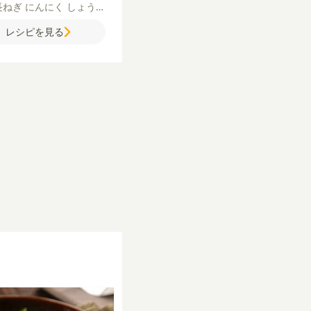
長ねぎ
にんにく
しょうが
醤
酒
しょうゆ
豆板醤
サ
レシピを見る
油
塩
片栗粉
【レモンバタ
レモン
バター
塩