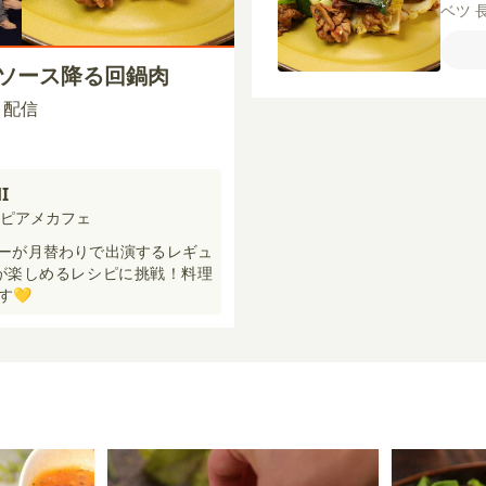
ベツ
甜麺
ラダ
ーソース降る回鍋肉
ー】
00 配信
I
ハピアメカフェ
メンバーが月替わりで出演するレギュ
が楽しめるレシピに挑戦！料理
す💛