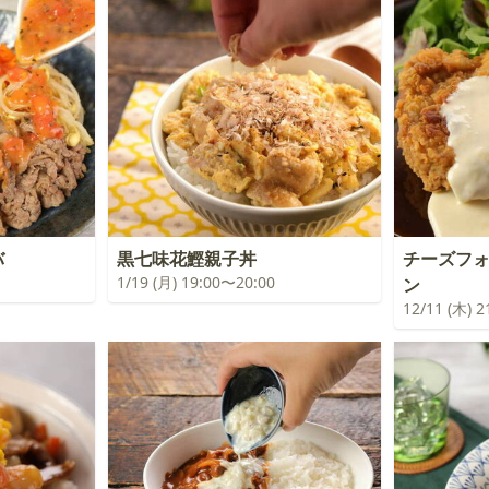
バ
黒七味花鰹親子丼
チーズフ
1/19 (月) 19:00〜20:00
ン
12/11 (木) 