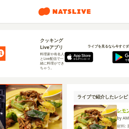
クッキング
ライブを見るなら今すぐダ
Liveアプリ
料理家や有名人
とLive配信で一
緒に料理ができ
ちゃう。
ライブで紹介したレシピ
レモ
by AM
材料: