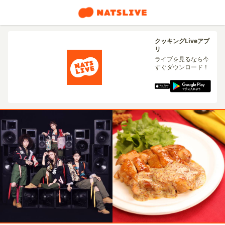
クッキングLiveアプ
リ
ライブを見るなら今
すぐダウンロード！