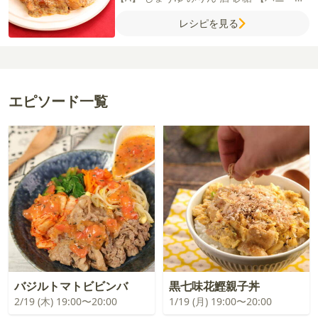
スタードソース】
粒マスタード
はちみつ
レシピを見る
マヨネーズ
牛乳
エピソード一覧
バジルトマトビビンバ
黒七味花鰹親子丼
2/19 (木) 19:00〜20:00
1/19 (月) 19:00〜20:00