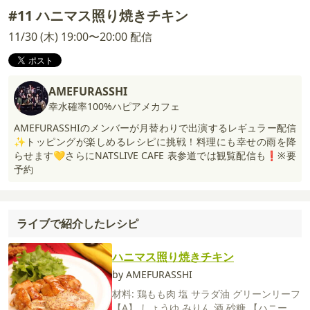
#11 ハニマス照り焼きチキン
11/30 (木) 19:00〜20:00 配信
AMEFURASSHI
幸水確率100%ハピアメカフェ
AMEFURASSHIのメンバーが月替わりで出演するレギュラー配信
✨トッピングが楽しめるレシピに挑戦！料理にも幸せの雨を降
らせます💛さらにNATSLIVE CAFE 表参道では観覧配信も❗️※要
予約
ライブで紹介したレシピ
ハニマス照り焼きチキン
by AMEFURASSHI
材料:
鶏もも肉
塩
サラダ油
グリーンリーフ
【A】
しょうゆ
みりん
酒
砂糖
【ハニーマ