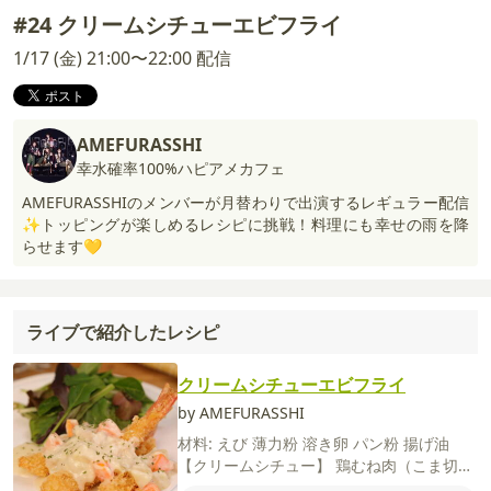
#24 クリームシチューエビフライ
1/17 (金) 21:00〜22:00 配信
AMEFURASSHI
幸水確率100%ハピアメカフェ
AMEFURASSHIのメンバーが月替わりで出演するレギュラー配信
✨トッピングが楽しめるレシピに挑戦！料理にも幸せの雨を降
らせます💛
ライブで紹介したレシピ
クリームシチューエビフライ
by AMEFURASSHI
材料:
えび
薄力粉
溶き卵
パン粉
揚げ油
【クリームシチュー】
鶏むね肉（こま切れ)
玉ねぎ
にんじん
じゃがいも
水
クリームシ