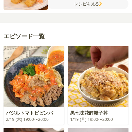
レシピを見る
チュールウ(パウダータイプ)
牛乳
【付け合
わせ】
ベビーリーフ
バター
パセリ
エピソード一覧
バジルトマトビビンバ
黒七味花鰹親子丼
2/19 (木) 19:00〜20:00
1/19 (月) 19:00〜20:00