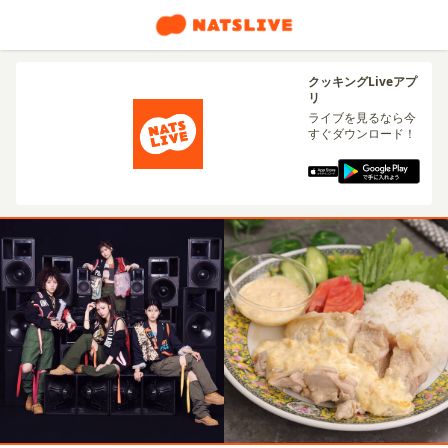
クッキングLiveアプ
リ
ライブを見るなら今
すぐダウンロード！