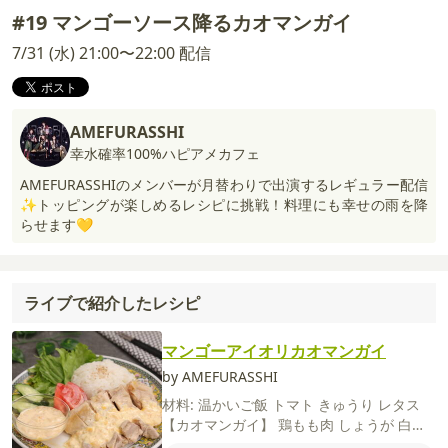
#19 マンゴーソース降るカオマンガイ
7/31 (水) 21:00〜22:00 配信
AMEFURASSHI
幸水確率100%ハピアメカフェ
AMEFURASSHIのメンバーが月替わりで出演するレギュラー配信
✨トッピングが楽しめるレシピに挑戦！料理にも幸せの雨を降
らせます💛
ライブで紹介したレシピ
マンゴーアイオリカオマンガイ
by AMEFURASSHI
材料:
温かいご飯
トマト
きゅうり
レタス
【カオマンガイ】
鶏もも肉
しょうが
白ね
ぎ（青い部分）
鶏がらスープの素
酒
【マ