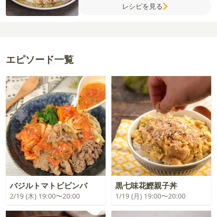
レシピを見る
ンゴーアイオリソース】
冷凍マンゴー
にん
にく
マヨネーズ
牛乳
塩
粗びき黒こしょう
塩
白ごま
エピソード一覧
バジルトマトビビンバ
黒七味花鰹親子丼
2/19 (木) 19:00〜20:00
1/19 (月) 19:00〜20:00