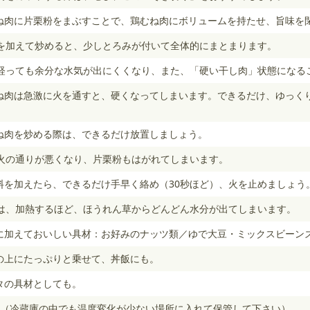
むね肉に片栗粉をまぶすことで、鶏むね肉にボリュームを持たせ、旨味を
を加えて炒めると、少しとろみが付いて全体的にまとまります。
経っても余分な水気が出にくくなり、また、「硬い干し肉」状態になる
むね肉は急激に火を通すと、硬くなってしまいます。できるだけ、ゆっく
むね肉を炒める際は、できるだけ放置しましょう。
火の通りが悪くなり、片栗粉もはがれてしまいます。
味料を加えたら、できるだけ手早く絡め（30秒ほど）、火を止めましょう
は、加熱するほど、ほうれん草からどんどん水分が出てしまいます。
緒に加えておいしい具材：お好みのナッツ類／ゆで大豆・ミックスビーン
飯の上にたっぷりと乗せて、丼飯にも。
タの具材としても。
日（冷蔵庫の中でも温度変化が少ない場所に入れて保管して下さい）