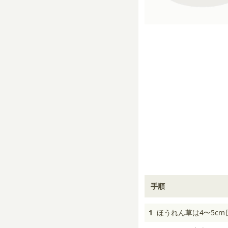
手順
1
ほうれん草は4〜5c