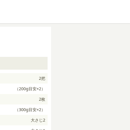
2把
（200g目安×2）
2枚
（300g目安×2）
大さじ2