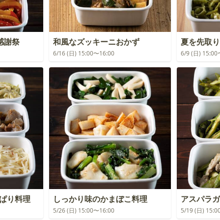
感謝祭
和風なズッキーニおかず
夏を先取り
6/16 (日) 15:00〜16:00
6/9 (日) 15:0
っぱり料理
しっかり味のかまぼこ料理
アスパラガ
5/26 (日) 15:00〜16:00
5/19 (日) 15: