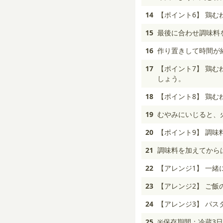
14
【ポイント6】 鶏
15
最後に合わせ調味料
16
作り置きして時間が
17
【ポイント7】 鶏
しょう。
18
【ポイント8】 鶏
19
むやみにいじると、
20
【ポイント9】 調
21
調味料を加えてから
22
【アレンジ1】 一
23
【アレンジ2】 ご
24
【アレンジ3】 パス
25
※保存期間：冷蔵3