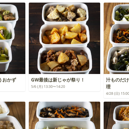
うおかず
GW最後は新じゃが祭り！
汁ものだけ
理
5/6 (月) 13:30〜14:20
4/28 (日) 15: