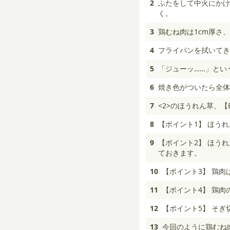
2
ふたをして中火にかけ
く。
3
鶏むね肉は1cm厚さ
4
フライパンを拭いてき
5
「ジューッ……」とい
6
焼き色がついたら全体
7
<2>のほうれん草、
8
【ポイント1】 ほう
9
【ポイント2】 ほう
ておきます。
10
【ポイント3】 鶏
11
【ポイント4】 鶏
12
【ポイント5】 そ
13
今回のように鶏むね