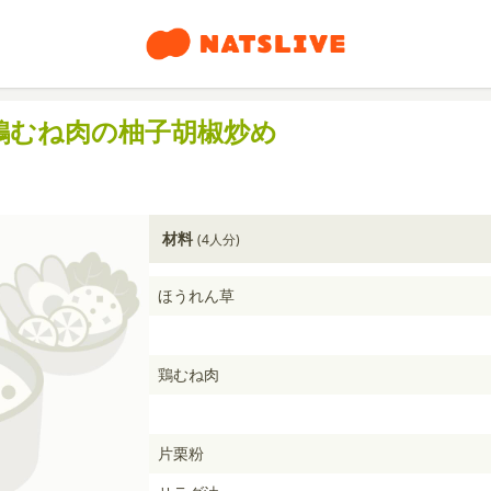
鶏むね肉の柚子胡椒炒め
材料
(4人分)
ほうれん草
鶏むね肉
片栗粉