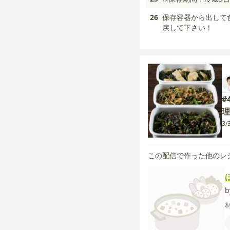
26
保存容器から出して
戻して下さい！
#
理
3/
この配信で作った他のレ
b