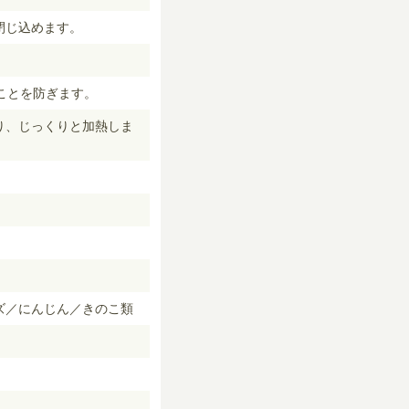
閉じ込めます。
ことを防ぎます。
り、じっくりと加熱しま
。
ズ／にんじん／きのこ類