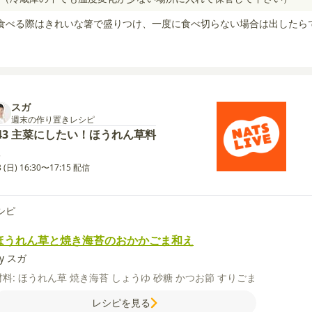
食べる際はきれいな箸で盛りつけ、一度に食べ切らない場合は出したら
スガ
週末の作り置きレシピ
43 主菜にしたい！ほうれん草料
3 (日) 16:30〜17:15 配信
シピ
ほうれん草と焼き海苔のおかかごま和え
y スガ
材料:
ほうれん草
焼き海苔
しょうゆ
砂糖
かつお節
すりごま
レシピを見る