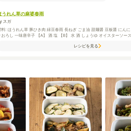
ほうれん草の麻婆春雨
y スガ
材料:
ほうれん草
豚ひき肉
緑豆春雨
長ねぎ
ごま油
甜麺醤
豆板醤
にんに
りおろし
一味唐辛子
【A】
酒
塩
【B】
水
酒
しょうゆ
オイスターソー
レシピを見る