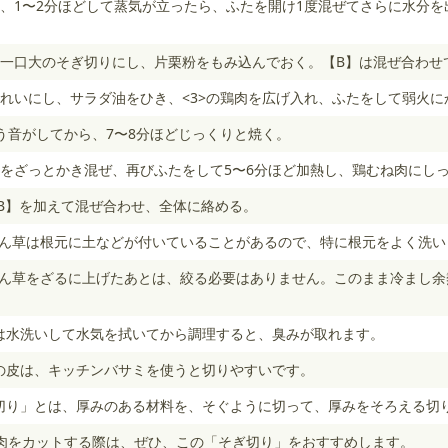
、1〜2分ほどして蒸気が立ったら、ふたを開け1度混ぜてさらに水分を
、一口大のそぎ切りにし、片栗粉をもみ込んでおく。【B】は混ぜ合わせ
れいにし、サラダ油をひき、<3>の鶏肉を広げ入れ、ふたをして弱火に
う音がしてから、7〜8分ほどじっくりと焼く。
をざっとかき混ぜ、再びふたをして5〜6分ほど加熱し、鶏むね肉にし
【B】を加えて混ぜ合わせ、全体に絡める。
れん草は根元に土などが付いていることがあるので、特に根元をよく洗い
れん草をざるに上げたあとは、絞る必要はありません。このまま冷まし
肉は水洗いして水気を拭いてから調理すると、臭みが取れます。
肉の皮は、キッチンバサミを使うと切りやすいです。
ぎ切り」とは、厚みのある材料を、そぐように切って、厚みをそろえる切
肉をカットする際は、ぜひ、この「そぎ切り」をおすすめします。