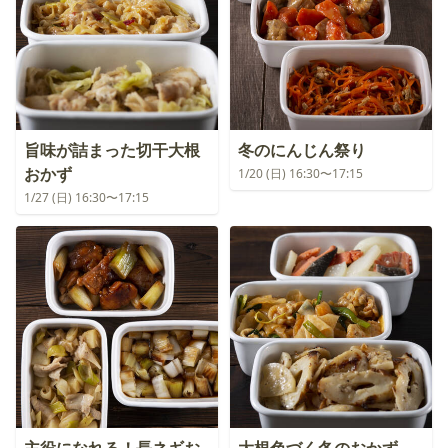
旨味が詰まった切干大根
冬のにんじん祭り
おかず
1/20 (日) 16:30〜17:15
1/27 (日) 16:30〜17:15
主役になれる！長ネギお
大根色づく冬のおかず