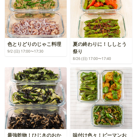
色とりどりのじゃこ料理
夏の終わりに！ししとう
祭り
9/2 (日) 17:00〜17:30
8/26 (日) 17:00〜17:40
最強乾物！ひじきのおか
味付け色々！ピーマンお