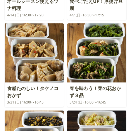
オールシーズン使えるツ
食べごたえUP！厚揚げ豆
ナ料理
腐
4/14 (日) 16:30〜17:20
4/7 (日) 16:30〜17:15
食感たのしい！タケノコ
春を味わう！菜の花おか
おかず
ず３品
3/31 (日) 16:00〜16:45
3/24 (日) 16:00〜16:45