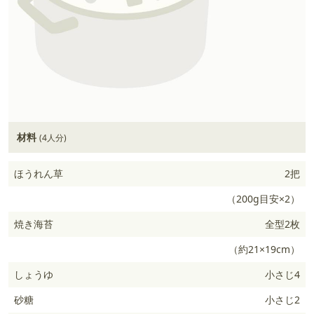
材料
(4人分)
ほうれん草
2把
（200g目安×2）
焼き海苔
全型2枚
（約21×19cm）
しょうゆ
小さじ4
砂糖
小さじ2