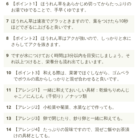
6
【ポイント1】 ほうれん草をあらかじめ切ってからたっぷりの
お湯でゆでることで、手早くゆでます。
7
ほうれん草は速攻でグラッときますので、葉をつけたら10秒
ほどでざるに上げると良いです。
8
【ポイント2】 ほうれん草はアクが強いので、しっかりと水に
さらしてアクを抜きます。
9
ですが水につけておく時間は3分以内を目安にしましょう。そ
れ以上つけると、栄養分も流れ出てしまいます。
10
【ポイント3】 和える際は、菜箸でほぐしながら、ゴムベラ
でボウルの底からしっかりと混ぜ合わせると良いです。
11
【アレンジ1】 一緒に和えておいしい具材：乾燥ちりめんじ
ゃこ／にんじん（千切り）／ナッツ類
12
【アレンジ2】 小松菜や菊菜、水菜などで作っても。
13
【アレンジ3】 卵で閉じたり、炒り卵と一緒に和えても。
14
【アレンジ4】 たっぷりの旨味ですので、混ぜご飯やお茶漬
けの具材としても。