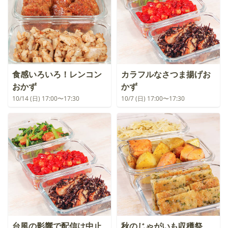
食感いろいろ！レンコン
カラフルなさつま揚げお
おかず
かず
10/14 (日) 17:00〜17:30
10/7 (日) 17:00〜17:30
台風の影響で配信は中止
秋のじゃがいも収穫祭