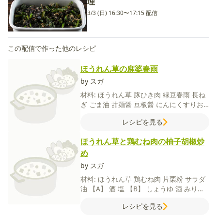
理
3/3 (日) 16:30〜17:15 配信
この配信で作った他のレシピ
ほうれん草の麻婆春雨
by スガ
材料:
ほうれん草
豚ひき肉
緑豆春雨
長ね
ぎ
ごま油
甜麺醤
豆板醤
にんにくすりお
ろし
しょうがすりおろし
一味唐辛子
レシピを見る
【A】
酒
塩
【B】
水
酒
しょうゆ
オイス
ターソース
鶏ガラスープの素
砂糖
ほうれん草と鶏むね肉の柚子胡椒炒
め
by スガ
材料:
ほうれん草
鶏むね肉
片栗粉
サラダ
油
【A】
酒
塩
【B】
しょうゆ
酒
みりん
砂糖
柚子こしょう
レシピを見る