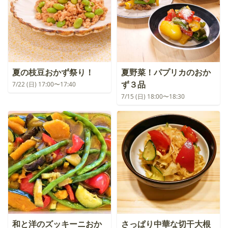
夏の枝豆おかず祭り！
夏野菜！パプリカのおか
ず３品
7/22 (日) 17:00〜17:40
7/15 (日) 18:00〜18:30
和と洋のズッキーニおか
さっぱり中華な切干大根