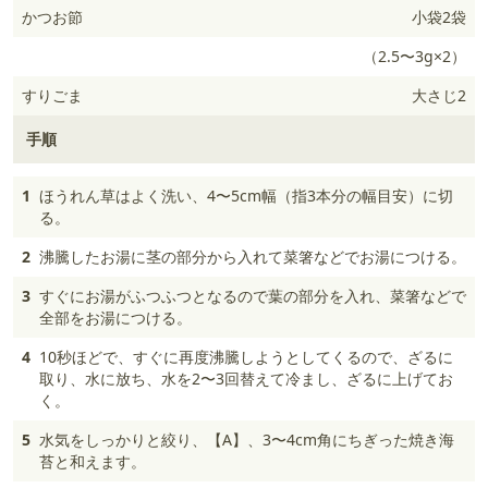
かつお節
小袋2袋
（2.5〜3g×2）
すりごま
大さじ2
手順
1
ほうれん草はよく洗い、4〜5cm幅（指3本分の幅目安）に切
る。
2
沸騰したお湯に茎の部分から入れて菜箸などでお湯につける。
3
すぐにお湯がふつふつとなるので葉の部分を入れ、菜箸などで
全部をお湯につける。
4
10秒ほどで、すぐに再度沸騰しようとしてくるので、ざるに
取り、水に放ち、水を2〜3回替えて冷まし、ざるに上げてお
く。
5
水気をしっかりと絞り、【A】、3〜4cm角にちぎった焼き海
苔と和えます。