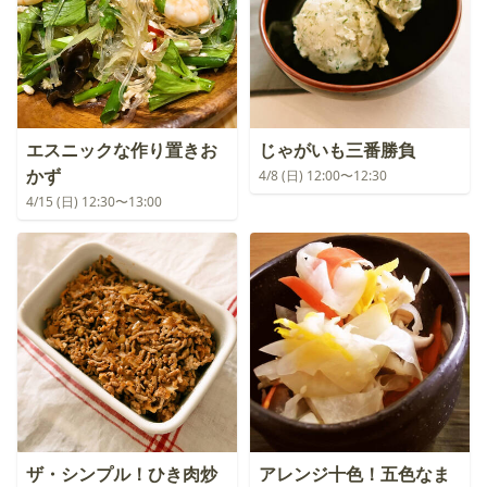
エスニックな作り置きお
じゃがいも三番勝負
かず
4/8 (日) 12:00〜12:30
4/15 (日) 12:30〜13:00
ザ・シンプル！ひき肉炒
アレンジ十色！五色なま