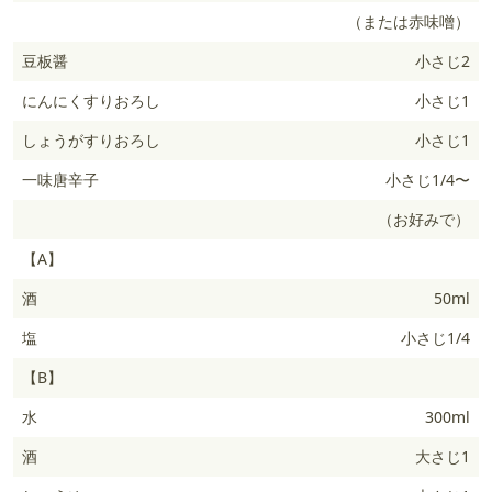
（または赤味噌）
豆板醤
小さじ2
にんにくすりおろし
小さじ1
しょうがすりおろし
小さじ1
一味唐辛子
小さじ1/4〜
（お好みで）
【A】
酒
50ml
塩
小さじ1/4
【B】
水
300ml
酒
大さじ1