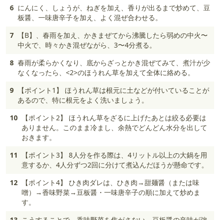
6
にんにく、しょうが、ねぎを加え、香りが出るまで炒めて、豆
板醤、一味唐辛子を加え、よく混ぜ合わせる。
7
【B】、春雨を加え、かきまぜてから沸騰したら弱めの中火〜
中火で、時々かき混ぜながら、3〜4分煮る。
8
春雨が柔らかくなり、底からざっとかき混ぜてみて、煮汁が少
なくなったら、<2>のほうれん草を加えて全体に絡める。
9
【ポイント1】 ほうれん草は根元に土などが付いていることが
あるので、特に根元をよく洗いましょう。
10
【ポイント2】 ほうれん草をざるに上げたあとは絞る必要は
ありません。このまま冷まし、余熱でどんどん水分を出して
おきます。
11
【ポイント3】 8人分を作る際は、4リットル以上の大鍋を用
意するか、4人分ずつ2回に分けて煮込んだほうが懸命です。
12
【ポイント4】 ひき肉ダレは、ひき肉→甜麺醤（または味
噌）→香味野菜→豆板醤・一味唐辛子の順に加えて炒めま
す。
13
こうすることで、香味野菜を焦がさない、豆板醤の辛味が強