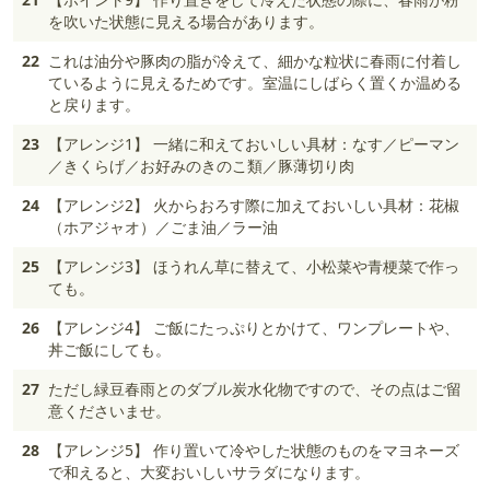
を吹いた状態に見える場合があります。
22
これは油分や豚肉の脂が冷えて、細かな粒状に春雨に付着し
ているように見えるためです。室温にしばらく置くか温める
と戻ります。
23
【アレンジ1】 一緒に和えておいしい具材：なす／ピーマン
／きくらげ／お好みのきのこ類／豚薄切り肉
24
【アレンジ2】 火からおろす際に加えておいしい具材：花椒
（ホアジャオ）／ごま油／ラー油
25
【アレンジ3】 ほうれん草に替えて、小松菜や青梗菜で作っ
ても。
26
【アレンジ4】 ご飯にたっぷりとかけて、ワンプレートや、
丼ご飯にしても。
27
ただし緑豆春雨とのダブル炭水化物ですので、その点はご留
意くださいませ。
28
【アレンジ5】 作り置いて冷やした状態のものをマヨネーズ
で和えると、大変おいしいサラダになります。