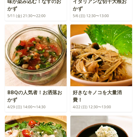
味が染み込む！なすのお
イタリアンな切干大根お
かず
かず
5/11 (金) 21:30〜22:00
5/6 (日) 12:30〜13:00
BBQの人気者！お洒落お
好きなキノコを大量消
かず
費！
4/29 (日) 14:00〜14:30
4/22 (日) 12:30〜13:00