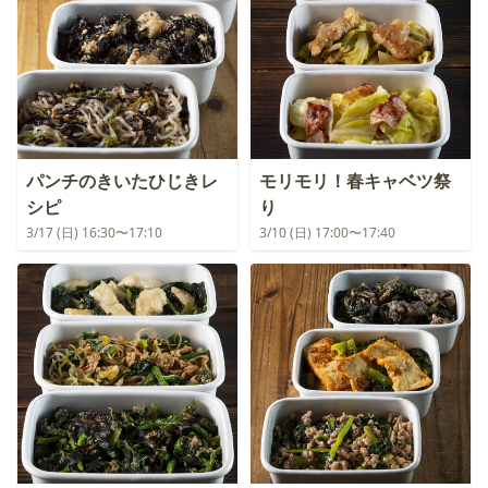
パンチのきいたひじきレ
モリモリ！春キャベツ祭
シピ
り
3/17 (日) 16:30〜17:10
3/10 (日) 17:00〜17:40