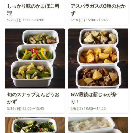
しっかり味のかまぼこ料
アスパラガスの3種のおか
理
ず
5/26 (日) 15:00〜16:00
5/19 (日) 15:00〜15:45
旬のスナップえんどうお
GW最後は新じゃが祭
かず
り！
5/12 (日) 15:00〜15:45
5/6 (月) 13:30〜14:20