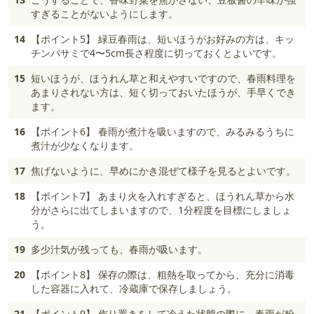
すぎることがないようにします。
14
【ポイント5】 緑豆春雨は、短いほうがお好みの方は、キッ
チンバサミで4〜5cm長さ程度に切っておくとよいです。
15
短いほうが、ほうれん草と和えやすいですので、春雨料理を
あまりされない方は、短く切っておいたほうが、手早くでき
ます。
16
【ポイント6】 春雨が煮汁を吸いますので、みるみるうちに
煮汁が少なくなります。
17
焦げないように、早めにかき混ぜて様子を見るとよいです。
18
【ポイント7】 あまり火を入れすぎると、ほうれん草から水
分がさらに出てしまいますので、1分程度を目標にしましょ
う。
19
多少汁気が残っても、春雨が吸います。
20
【ポイント8】 保存の際は、粗熱を取ってから、充分に消毒
した容器に入れて、冷蔵庫で保存しましょう。
21
【ポイント9】 作り置きをして冷えた状態の際に、春雨が粉