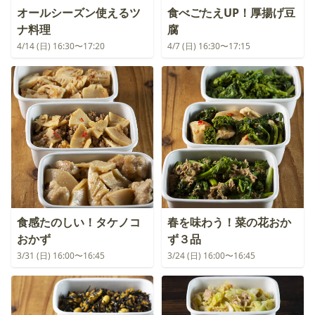
オールシーズン使えるツ
食べごたえUP！厚揚げ豆
ナ料理
腐
4/14 (日) 16:30〜17:20
4/7 (日) 16:30〜17:15
食感たのしい！タケノコ
春を味わう！菜の花おか
おかず
ず３品
3/31 (日) 16:00〜16:45
3/24 (日) 16:00〜16:45