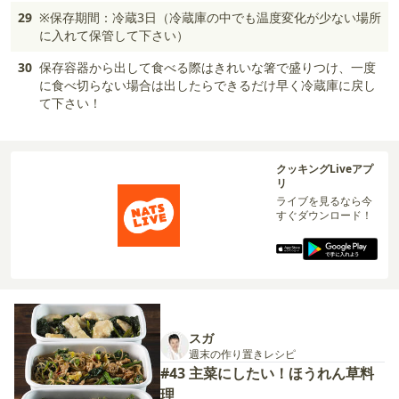
29
※保存期間：冷蔵3日（冷蔵庫の中でも温度変化が少ない場所
に入れて保管して下さい）
30
保存容器から出して食べる際はきれいな箸で盛りつけ、一度
に食べ切らない場合は出したらできるだけ早く冷蔵庫に戻し
て下さい！
クッキングLiveアプ
リ
ライブを見るなら今
すぐダウンロード！
スガ
週末の作り置きレシピ
#43 主菜にしたい！ほうれん草料
理