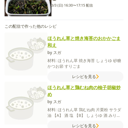
3/3 (日) 16:30〜17:15 配信
この配信で作った他のレシピ
ほうれん草と焼き海苔のおかかごま
和え
by スガ
材料:
ほうれん草
焼き海苔
しょうゆ
砂糖
かつお節
すりごま
レシピを見る
ほうれん草と鶏むね肉の柚子胡椒炒
め
by スガ
材料:
ほうれん草
鶏むね肉
片栗粉
サラダ
油
【A】
酒
塩
【B】
しょうゆ
酒
みりん
砂糖
柚子こしょう
レシピを見る