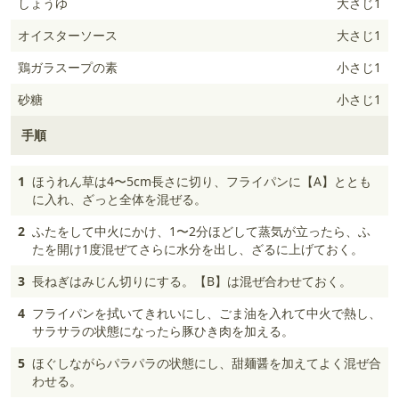
しょうゆ
大さじ1
オイスターソース
大さじ1
鶏ガラスープの素
小さじ1
砂糖
小さじ1
手順
1
ほうれん草は4〜5cm長さに切り、フライパンに【A】ととも
に入れ、ざっと全体を混ぜる。
2
ふたをして中火にかけ、1〜2分ほどして蒸気が立ったら、ふ
たを開け1度混ぜてさらに水分を出し、ざるに上げておく。
3
長ねぎはみじん切りにする。【B】は混ぜ合わせておく。
4
フライパンを拭いてきれいにし、ごま油を入れて中火で熱し、
サラサラの状態になったら豚ひき肉を加える。
5
ほぐしながらパラパラの状態にし、甜麺醤を加えてよく混ぜ合
わせる。