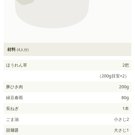
材料
(4人分)
ほうれん草
2把
（200g目安×2）
豚ひき肉
200g
緑豆春雨
80g
長ねぎ
1本
ごま油
小さじ2
甜麺醤
大さじ1