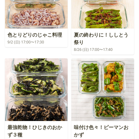
色とりどりのじゃこ料理
夏の終わりに！ししとう
祭り
9/2 (日) 17:00〜17:30
8/26 (日) 17:00〜17:40
最強乾物！ひじきのおか
味付け色々！ピーマンお
ず３種
かず