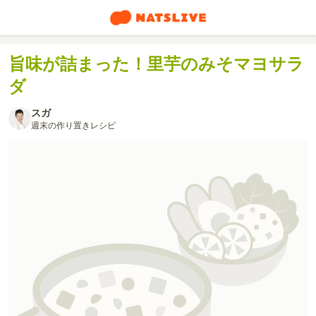
旨味が詰まった！里芋のみそマヨサラ
ダ
スガ
週末の作り置きレシピ