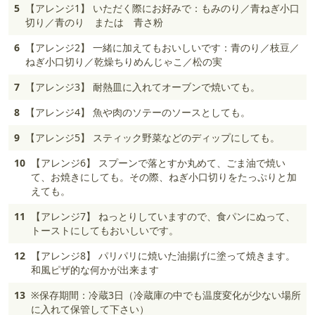
5
【アレンジ1】 いただく際にお好みで：もみのり／青ねぎ小口
切り／青のり または 青さ粉
6
【アレンジ2】 一緒に加えてもおいしいです：青のり／枝豆／
ねぎ小口切り／乾燥ちりめんじゃこ／松の実
7
【アレンジ3】 耐熱皿に入れてオーブンで焼いても。
8
【アレンジ4】 魚や肉のソテーのソースとしても。
9
【アレンジ5】 スティック野菜などのディップにしても。
10
【アレンジ6】 スプーンで落とすか丸めて、ごま油で焼い
て、お焼きにしても。その際、ねぎ小口切りをたっぷりと加
えても。
11
【アレンジ7】 ねっとりしていますので、食パンにぬって、
トーストにしてもおいしいです。
12
【アレンジ8】 パリパリに焼いた油揚げに塗って焼きます。
和風ピザ的な何かが出来ます
13
※保存期間：冷蔵3日（冷蔵庫の中でも温度変化が少ない場所
に入れて保管して下さい）