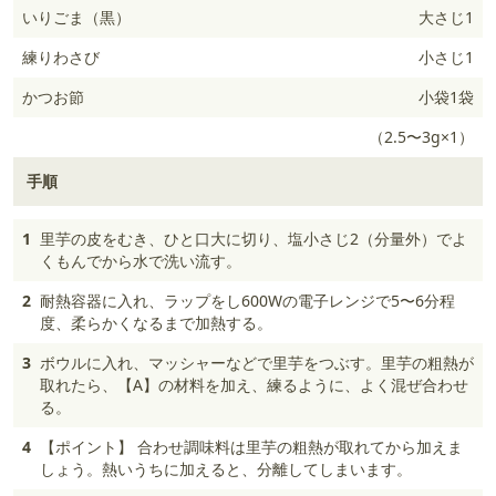
いりごま（黒）
大さじ1
練りわさび
小さじ1
かつお節
小袋1袋
（2.5〜3g×1）
手順
1
里芋の皮をむき、ひと口大に切り、塩小さじ2（分量外）でよ
くもんでから水で洗い流す。
2
耐熱容器に入れ、ラップをし600Wの電子レンジで5〜6分程
度、柔らかくなるまで加熱する。
3
ボウルに入れ、マッシャーなどで里芋をつぶす。里芋の粗熱が
取れたら、【A】の材料を加え、練るように、よく混ぜ合わせ
る。
4
【ポイント】 合わせ調味料は里芋の粗熱が取れてから加えま
しょう。熱いうちに加えると、分離してしまいます。