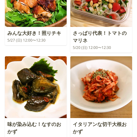
みんな大好き！照りチキ
さっぱり代表！トマトの
マリネ
5/27 (日) 12:00〜12:30
5/20 (日) 12:00〜12:30
味が染み込む！なすのお
イタリアンな切干大根お
かず
かず