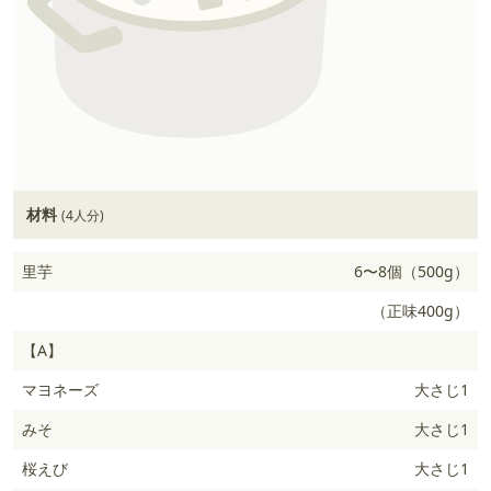
材料
(4人分)
里芋
6〜8個（500g）
（正味400g）
【A】
マヨネーズ
大さじ1
みそ
大さじ1
桜えび
大さじ1