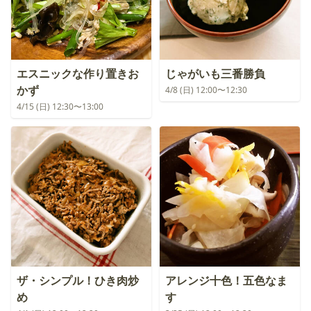
エスニックな作り置きお
じゃがいも三番勝負
かず
4/8 (日) 12:00〜12:30
4/15 (日) 12:30〜13:00
ザ・シンプル！ひき肉炒
アレンジ十色！五色なま
め
す