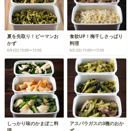
夏を先取り！ピーマンお
食欲UP！梅干しさっぱり
かず
料理
6/9 (日) 15:00〜15:50
6/2 (日) 15:00〜15:50
しっかり味のかまぼこ料
アスパラガスの3種のおか
理
ず