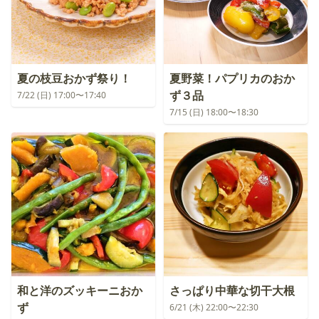
夏の枝豆おかず祭り！
夏野菜！パプリカのおか
ず３品
7/22 (日) 17:00〜17:40
7/15 (日) 18:00〜18:30
和と洋のズッキーニおか
さっぱり中華な切干大根
ず
6/21 (木) 22:00〜22:30