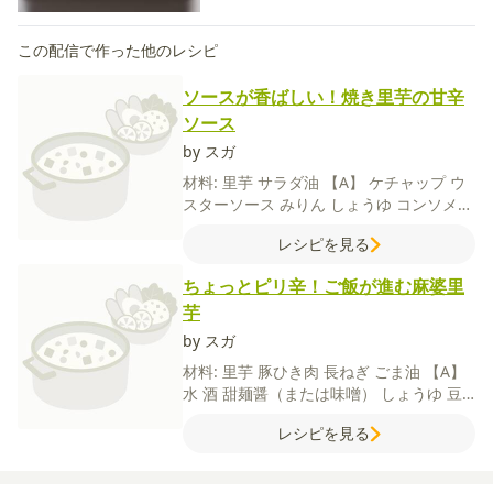
この配信で作った他のレシピ
ソースが香ばしい！焼き里芋の甘辛
ソース
by スガ
材料:
里芋
サラダ油
【A】
ケチャップ
ウ
スターソース
みりん
しょうゆ
コンソメス
ープの素
粗挽き黒こしょう
タバスコ（お
レシピを見る
好みで）
ちょっとピリ辛！ご飯が進む麻婆里
芋
by スガ
材料:
里芋
豚ひき肉
長ねぎ
ごま油
【A】
水
酒
甜麺醤（または味噌）
しょうゆ
豆
板醤
にんにくすりおろし
【B】
水
片栗粉
レシピを見る