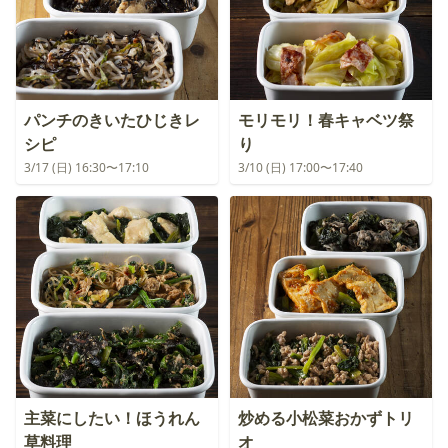
パンチのきいたひじきレ
モリモリ！春キャベツ祭
シピ
り
3/17 (日) 16:30〜17:10
3/10 (日) 17:00〜17:40
主菜にしたい！ほうれん
炒める小松菜おかずトリ
草料理
オ