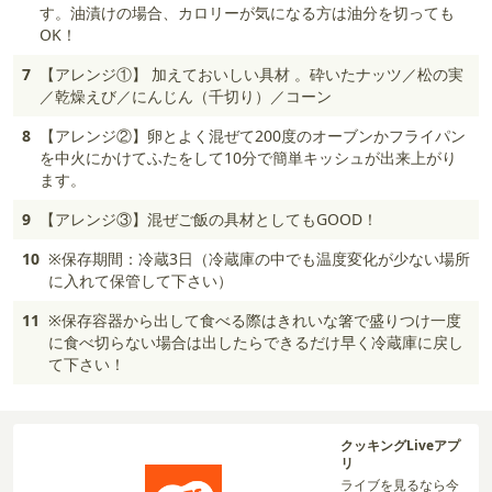
す。油漬けの場合、カロリーが気になる方は油分を切っても
OK！
7
【アレンジ①】 加えておいしい具材 。砕いたナッツ／松の実
／乾燥えび／にんじん（千切り）／コーン
8
【アレンジ②】卵とよく混ぜて200度のオーブンかフライパン
を中火にかけてふたをして10分で簡単キッシュが出来上がり
ます。
9
【アレンジ③】混ぜご飯の具材としてもGOOD！
10
※保存期間：冷蔵3日（冷蔵庫の中でも温度変化が少ない場所
に入れて保管して下さい）
11
※保存容器から出して食べる際はきれいな箸で盛りつけ一度
に食べ切らない場合は出したらできるだけ早く冷蔵庫に戻し
て下さい！
クッキングLiveアプ
リ
ライブを見るなら今