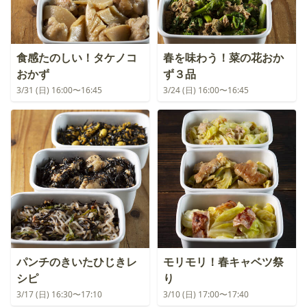
食感たのしい！タケノコ
春を味わう！菜の花おか
おかず
ず３品
3/31 (日) 16:00〜16:45
3/24 (日) 16:00〜16:45
パンチのきいたひじきレ
モリモリ！春キャベツ祭
シピ
り
3/17 (日) 16:30〜17:10
3/10 (日) 17:00〜17:40