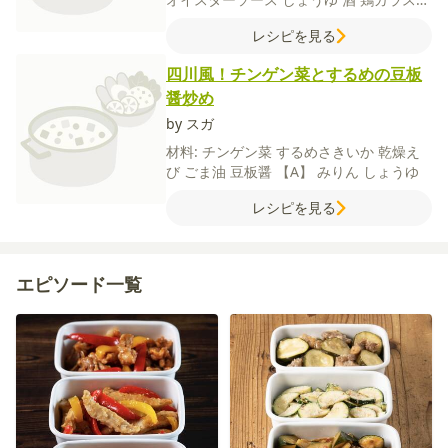
プの素
【B】
水
片栗粉
レシピを見る
四川風！チンゲン菜とするめの豆板
醤炒め
by スガ
材料:
チンゲン菜
するめさきいか
乾燥え
び
ごま油
豆板醤
【A】
みりん
しょうゆ
レシピを見る
エピソード一覧