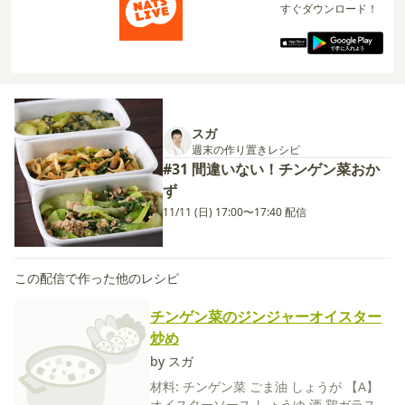
すぐダウンロード！
スガ
週末の作り置きレシピ
#31 間違いない！チンゲン菜おか
ず
11/11 (日) 17:00〜17:40 配信
この配信で作った他のレシピ
チンゲン菜のジンジャーオイスター
炒め
by スガ
材料:
チンゲン菜
ごま油
しょうが
【A】
オイスターソース
しょうゆ
酒
鶏ガラスー