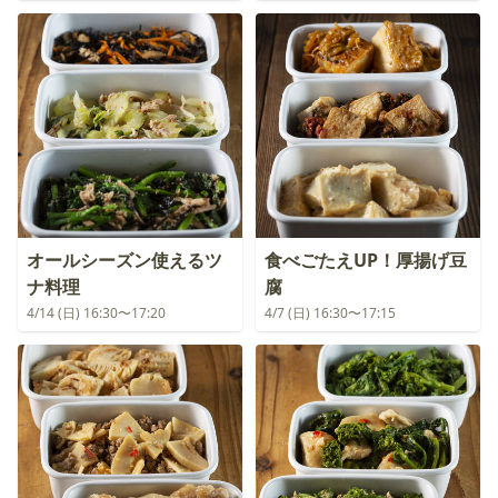
オールシーズン使えるツ
食べごたえUP！厚揚げ豆
ナ料理
腐
4/14 (日) 16:30〜17:20
4/7 (日) 16:30〜17:15