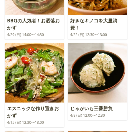
BBQの人気者！お洒落お
好きなキノコを大量消
かず
費！
4/29 (日) 14:00〜14:30
4/22 (日) 12:30〜13:00
エスニックな作り置きお
じゃがいも三番勝負
かず
4/8 (日) 12:00〜12:30
4/15 (日) 12:30〜13:00