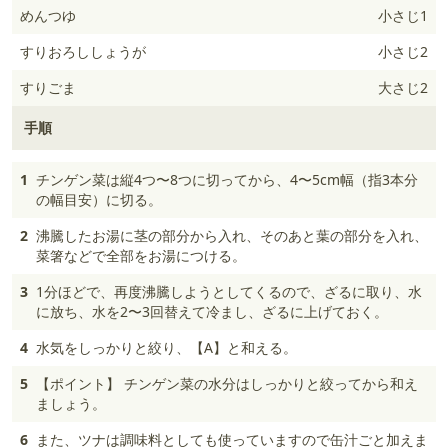
めんつゆ
小さじ1
すりおろししょうが
小さじ2
すりごま
大さじ2
手順
1
チンゲン菜は縦4つ〜8つに切ってから、4〜5cm幅（指3本分
の幅目安）に切る。
2
沸騰したお湯に茎の部分から入れ、そのあと葉の部分を入れ、
菜箸などで全部をお湯につける。
3
1分ほどで、再度沸騰しようとしてくるので、ざるに取り、水
に放ち、水を2〜3回替えて冷まし、ざるに上げておく。
4
水気をしっかりと絞り、【A】と和える。
5
【ポイント】 チンゲン菜の水分はしっかりと絞ってから和え
ましょう。
6
また、ツナは調味料としても使っていますので缶汁ごと加えま