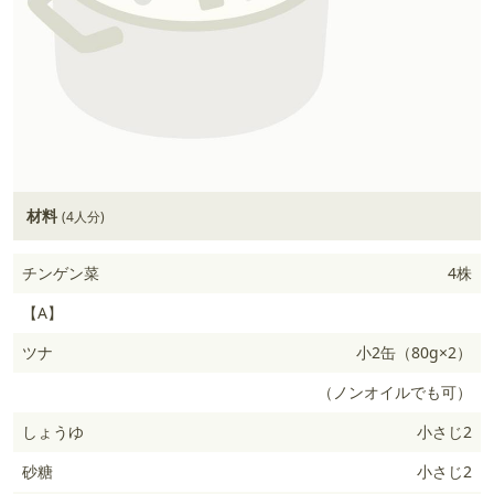
材料
(4人分)
チンゲン菜
4株
【A】
ツナ
小2缶（80g×2）
（ノンオイルでも可）
しょうゆ
小さじ2
砂糖
小さじ2