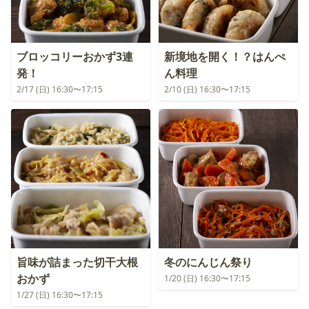
ブロッコリーおかず3連
新境地を開く！？はんぺ
発！
ん料理
2/17 (日) 16:30〜17:15
2/10 (日) 16:30〜17:15
旨味が詰まった切干大根
冬のにんじん祭り
おかず
1/20 (日) 16:30〜17:15
1/27 (日) 16:30〜17:15