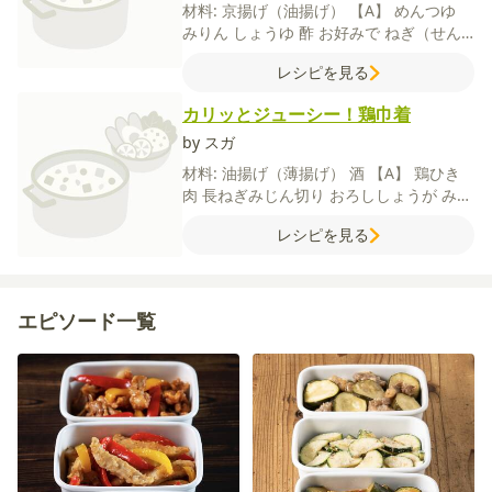
材料:
京揚げ（油揚げ）
【A】
めんつゆ
みりん
しょうゆ
酢
お好みで
ねぎ（せん
切り）
大葉（せん切り）
大根おろし
一味
レシピを見る
唐辛子
七味唐辛子
カリッとジューシー！鶏巾着
by スガ
材料:
油揚げ（薄揚げ）
酒
【A】
鶏ひき
肉
長ねぎみじん切り
おろししょうが
みそ
しょうゆ
砂糖
レシピを見る
エピソード一覧