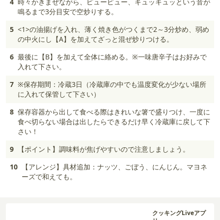
4
時々かきまぜながら、ピューピュー、キュッキュッという音が
鳴るまで3分目安で空炒りする。
5
<1>の油揚げを入れ、薄く焼き色がつくまで2～3分炒め、弱め
の中火にし【A】を加えてざっと混ぜ炒りつける。
6
最後に【B】を加えて全体に絡める。※一味唐辛子はお好みで
入れて下さい。
7
※保存期間：冷蔵3日（冷蔵庫の中でも温度変化が少ない場所
に入れて保管して下さい）
8
保存容器から出して食べる際はきれいな箸で盛りつけ、一度に
食べ切らない場合は出したらできるだけ早く冷蔵庫に戻して下
さい！
9
【ポイント】調味料が焦げやすいので注意しましょう。
10
【アレンジ】具材追加：ナッツ、ごぼう、にんじん。マヨネ
ーズで和えても。
クッキングLiveアプ