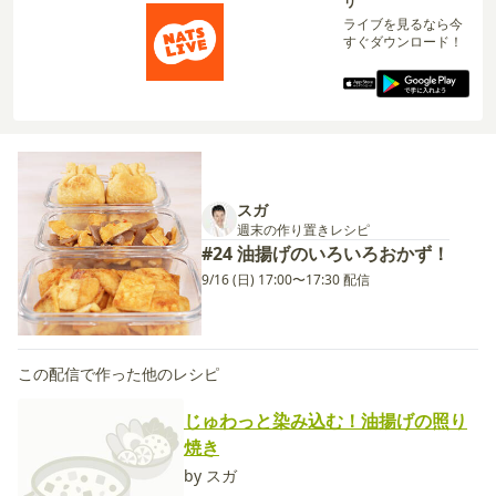
リ
ライブを見るなら今
すぐダウンロード！
スガ
週末の作り置きレシピ
#24 油揚げのいろいろおかず！
9/16 (日) 17:00〜17:30 配信
この配信で作った他のレシピ
じゅわっと染み込む！油揚げの照り
焼き
by スガ