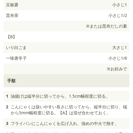
豆板醤
小さじ1
昆布茶
小さじ1/2
※または昆布だしの素
【B】
いり白ごま
大さじ1
一味唐辛子
小さじ1/6
※お好みで
手順
1
油揚げは縦半分に切ってから、1.5cm幅程度に切る。
2
こんにゃくは扱いやすい長さに切ってから、縦半分に切り、端
から5mm幅程度に切る。【A】は混ぜ合わせておく。
3
フライパンにこんにゃくを広げ入れ、強めの中火で熱す。