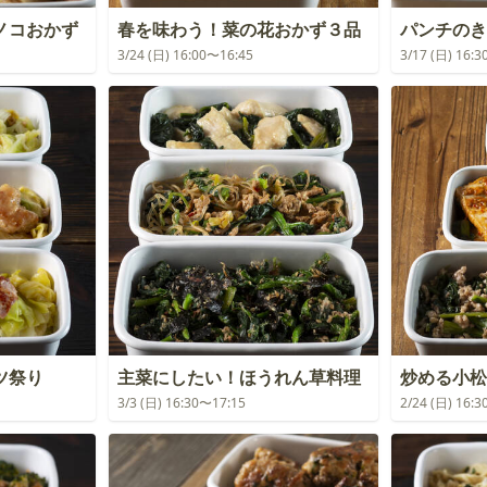
ノコおかず
春を味わう！菜の花おかず３品
パンチのき
3/24 (日) 16:00〜16:45
3/17 (日) 16:
ツ祭り
主菜にしたい！ほうれん草料理
炒める小松
3/3 (日) 16:30〜17:15
2/24 (日) 16: