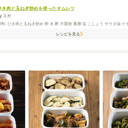
ひき肉と玉ねぎ炒めを使ったオムレツ
y スガ
材料:
ひき肉と玉ねぎ炒め
卵
水
酢
片栗粉
重層
塩
こしょう
サラダ油
ケ
レシピを見る