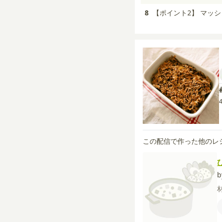
8
【ポイント2】 マッ
この配信で作った他のレ
b