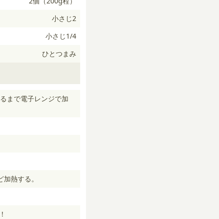
2個（200g程）
小さじ2
小さじ1/4
ひとつまみ
るまで電子レンジで加
ど加熱する。
！