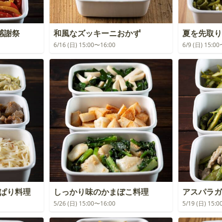
感謝祭
和風なズッキーニおかず
夏を先取り
6/16 (日) 15:00〜16:00
6/9 (日) 15:0
っぱり料理
しっかり味のかまぼこ料理
アスパラガ
5/26 (日) 15:00〜16:00
5/19 (日) 15: