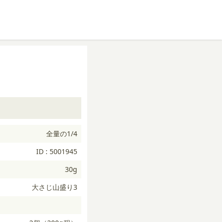
全量の1/4
ID : 5001945
30g
大さじ山盛り3