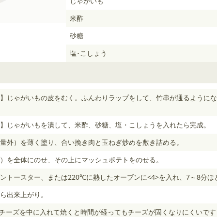
じゃがいも
米酢
砂糖
塩･こしょう
】じゃがいもの皮をむく。ふんわりラップをして、竹串が通るようにな
】じゃがいもを潰して、米酢、砂糖、塩・こしょうを入れたら完成。
量外）を薄く塗り、合い挽き肉と玉ねぎ炒めを敷き詰める。
）を全体にのせ、その上にマッシュポテトをのせる。
ントースター、または220℃に熱したオーブンに<4>を入れ、7～8分ほ
ら出来上がり。
るチーズを中に入れて焼くと時間が経ってもチーズが固くなりにくいです