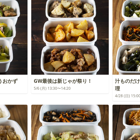
うおかず
GW最後は新じゃが祭り！
汁ものだけ
理
5/6 (月) 13:30〜14:20
4/28 (日) 15: