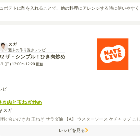
シュポテトに酢を入れることで、他の料理にアレンジする時に使いやすく
スガ
週末の作り置きレシピ
#2 ザ・シンプル！ひき肉炒め
4/1 (日) 12:00〜12:20 配信
シピ
ひき肉と玉ねぎ炒め
y スガ
材料:
合いびき肉
玉ねぎ
サラダ油
【A】
ウスターソース
ケチャップ
こ
レシピを見る