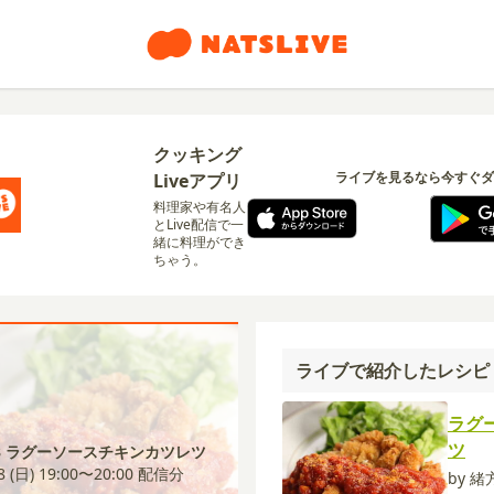
クッキング
ライブを見るなら今すぐダ
Liveアプリ
料理家や有名人
とLive配信で一
緒に料理ができ
ちゃう。
ライブで紹介したレシピ
ラグ
ツ
23 ラグーソースチキンカツレツ
8 (日) 19:00〜20:00
配信分
by 