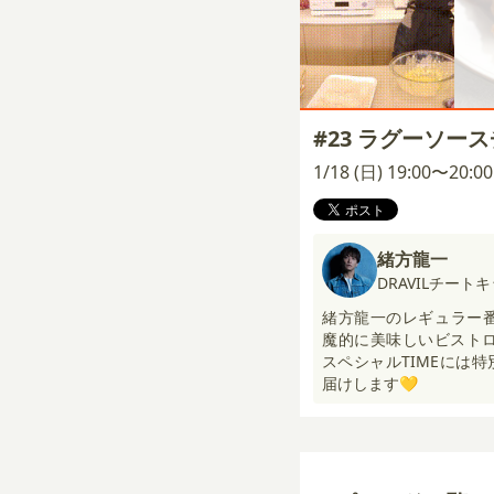
#23 ラグーソー
1/18 (日) 19:00〜20:
緒方龍一
DRAVILチート
緒方龍一のレギュラー
魔的に美味しいビストロ
スペシャルTIMEには
届けします💛