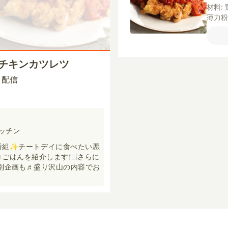
材料:
薄力
ス】
ねぎ
ーソ
う
粉
スチキンカツレツ
00 配信
キッチン
番組✨チートデイに食べたい悪
ごはんを紹介します🍽️さらに
特別企画も♬盛り沢山の内容でお