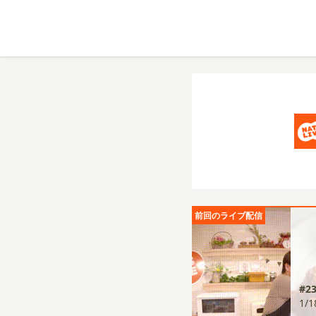
前回のライブ配信
#
1/1