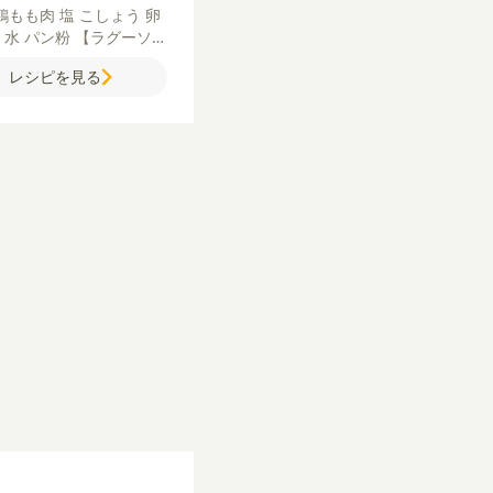
鶏もも肉
塩
こしょう
卵
粉
水
パン粉
【ラグーソー
カットトマト
にんじん
玉
レシピを見る
コンソメ（顆粒）
ウスタ
ース
ケチャップ
塩
こしょ
チーズ