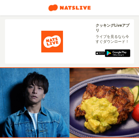
クッキングLiveアプ
リ
ライブを見るなら今
すぐダウンロード！