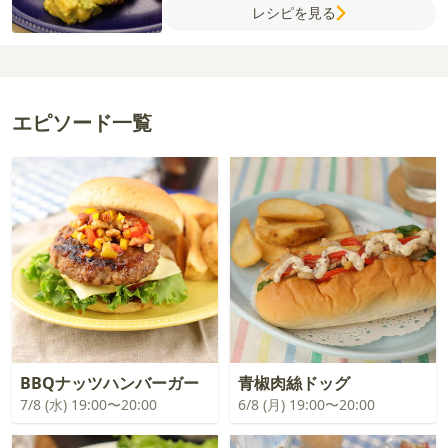
レシピを見る
しょう
【マヨネーズ】
卵黄
酢
サラダ油
塩
エピソード一覧
BBQナッツハンバーガー
青椒肉絲ドッグ
7/8 (水) 19:00〜20:00
6/8 (月) 19:00〜20:00