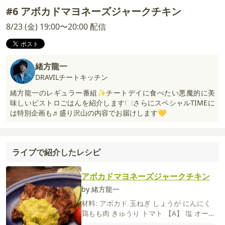
#6 アボカドマヨネーズジャークチキン
8/23 (金) 19:00〜20:00 配信
緒方龍一
DRAVILチートキッチン
緒方龍一のレギュラー番組✨チートデイに食べたい悪魔的に美
味しいビストロごはんを紹介します🍽️さらにスペシャルTIMEに
は特別企画も♬盛り沢山の内容でお届けします💛
ライブで紹介したレシピ
アボカドマヨネーズジャークチキン
by 緒方龍一
材料:
アボカド
玉ねぎ
しょうが
にんにく
鶏もも肉
きゅうり
トマト
【A】
塩
オール
スパイス
クミン
チリパウダー
粗びき黒こ