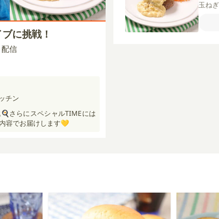
玉ね
ブオ
【A】
イブに挑戦！
メ（
牛豚
00 配信
ン粉
ーブ
キッチン
🍳さらにスペシャルTIMEには
内容でお届けします💛