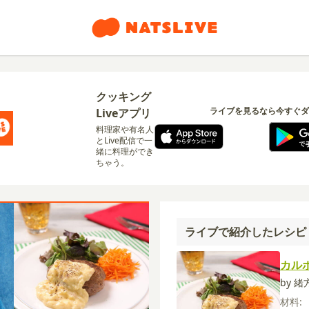
クッキング
ライブを見るなら今すぐダ
Liveアプリ
料理家や有名人
とLive配信で一
緒に料理ができ
ちゃう。
ライブで紹介したレシピ
カル
by 
材料: