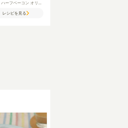
ぎ
ハーフベーコン
オリー
イル
粗びき黒こしょう
レシピを見る
牛乳
卵
粉チーズ
コンソ
顆粒）
塩
【ハンバーグ】
合いびき肉
玉ねぎ
牛乳
パ
塩
粗びき黒こしょう
オリ
オイル
酒