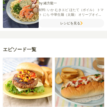
by 緒方龍一
材料:
いか
むきエビ
ほたて（ボイル）
トマ
ト
にら
中華生麺（太麺）
オリーブオイル
にんにく（すりおろし）
塩
【A】
白ワイン
レシピを見る
コンソメ（顆粒）
オリーブオイル
【B】
お
湯
コンソメ（顆粒）
白ワイン
【ブルゴー
ニュ風バター】
バター（室温に戻してお
く）
玉ねぎ
パセリ
にんにく（すりおろ
し）
塩
エピソード一覧