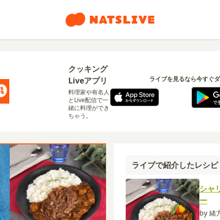
クッキング
ライブを見るなら今すぐダ
Liveアプリ
料理家や有名人
とLive配信で一
緒に料理ができ
ちゃう。
ライブで紹介したレシピ
シャ
ー
by 