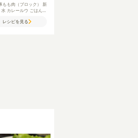
豚もも肉（ブロック）
新
ぎ
水
カレールウ
ごはん
リ
【シャリアピンソー
レシピを見る
新玉ねぎ
赤ワイン
砂糖
イン
バター
しょうゆ
バタ
粗びき黒こしょう