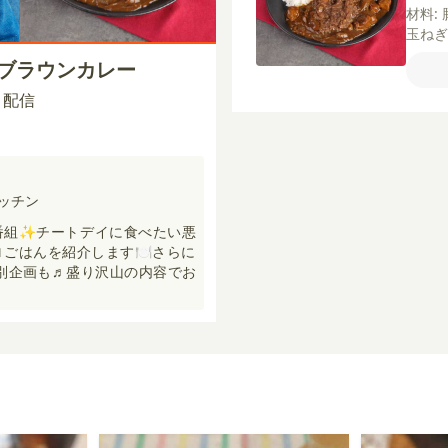
材料:
玉ね
パセ
ンブラウンカレー
ス】
赤ワ
00 配信
ー
塩
キッチン
番組✨チートデイに食べたい悪
ごはんを紹介します🍽️さらに
特別企画も♬盛り沢山の内容でお