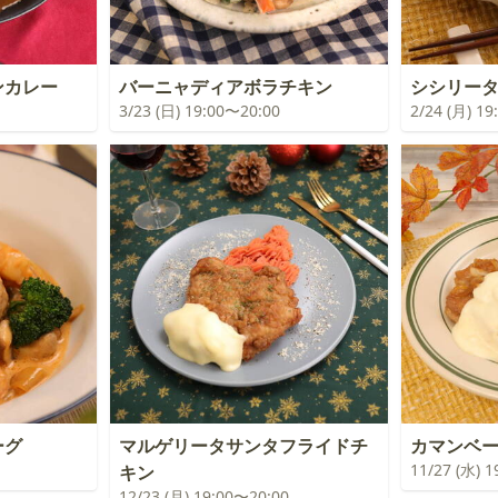
ンカレー
バーニャディアボラチキン
シシリー
3/23 (日) 19:00〜20:00
2/24 (月) 1
ーグ
マルゲリータサンタフライドチ
カマンベ
11/27 (水) 
キン
12/23 (月) 19:00〜20:00