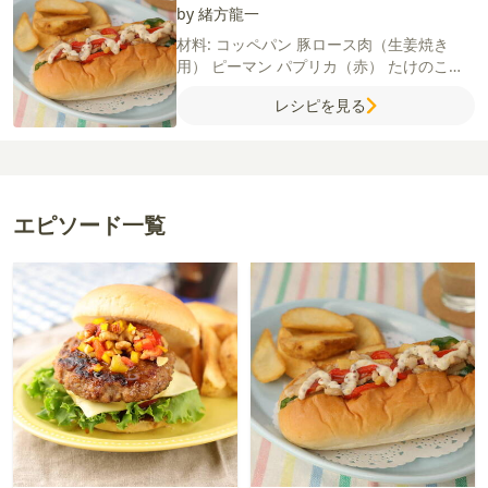
by 緒方龍一
材料:
コッペパン
豚ロース肉（生姜焼き
用）
ピーマン
パプリカ（赤）
たけのこ
（水煮）
サラダ油
ごま油
【A】
しょうが
レシピを見る
（すりおろし）
にんにく（すりおろし）
酒
しょうゆ
片栗粉
【B】
オイスターソース
しょうゆ
酒
みりん
砂糖
鶏ガラスープの素
（顆粒）
【マスタードマヨ】
粒マスタード
マヨネーズ
エピソード一覧