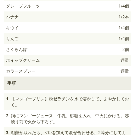
グレープフルーツ
1/4個
バナナ
1/2本
キウイ
1/4個
りんご
1/4個
さくらんぼ
2個
ホイップクリーム
適量
カラースプレー
適量
手順
1
【マンゴープリン】粉ゼラチンを水で溶かして、ふやかしてお
く。
2
鍋にマンゴージュース、牛乳、砂糖を入れ、中火にかける。沸
騰寸前で火から下ろす。
3
粗熱が取れたら、<1>を加えて混ぜ合わせる。2等分にしてカ