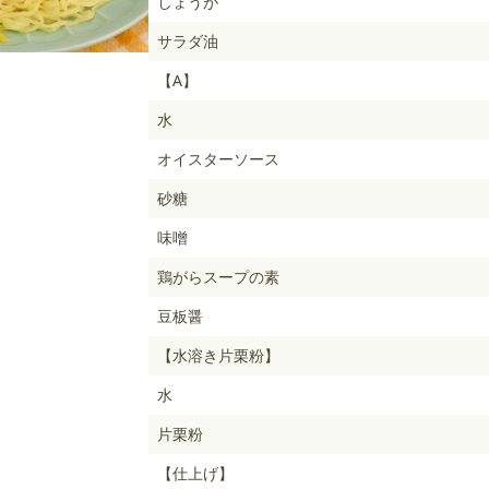
しょうが
サラダ油
【A】
水
オイスターソース
砂糖
味噌
鶏がらスープの素
豆板醤
【水溶き片栗粉】
水
片栗粉
【仕上げ】