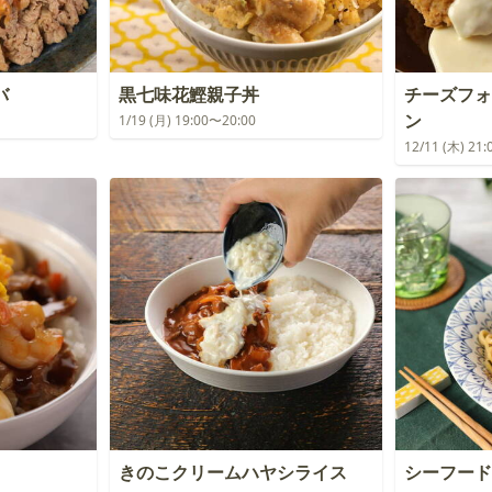
バ
黒七味花鰹親子丼
チーズフォ
ン
1/19 (月) 19:00〜20:00
12/11 (木) 21
きのこクリームハヤシライス
シーフード