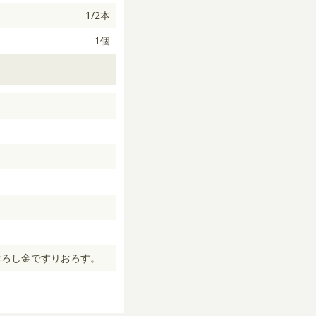
1/2本
1個
おろし金ですりおろす。