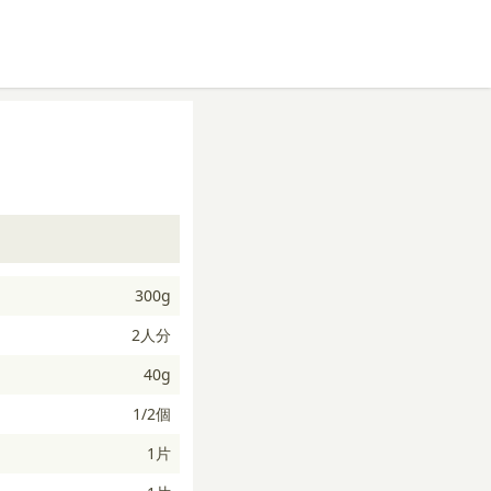
300g
2人分
40g
1/2個
1片