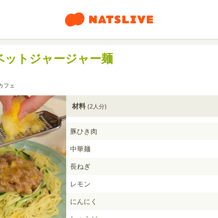
ベットジャージャー麺
カフェ
材料
(2人分)
豚ひき肉
中華麺
長ねぎ
レモン
にんにく