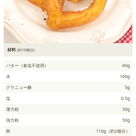
材料
(約10個分)
バター（食塩不使用）
60g
水
160g
グラニュー糖
5g
塩
0.5g
薄力粉
50g
強力粉
50g
卵
110g（約2個分）