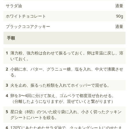
サラダ油
適量
ホワイトチョコレート
90g
ブラックココアクッキー
適量
手順
1
薄力粉、強力粉は合わせて振るっておく。卵は常温に戻し、溶
いておく。
2
小鍋に水、バター、グラニュー糖、塩を入れ、中火で沸騰させ
る。
3
火を止め、振るった粉類を入れてホイッパーで混ぜる。
4
卵を3〜4回に分けて加え、ゴムベラで都度混ぜ合わせる。
（分離したようになりますが、混ぜていくと繋がります）
5
星口金（8切）のついた絞り袋に入れ、小さく切ったクッキン
グシートにハートを絞る。
6
170℃にあたためたサラダ油で、クッキングシートにのせたま