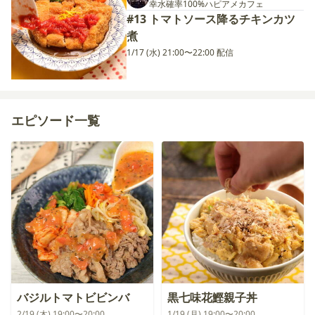
幸水確率100%ハピアメカフェ
#13 トマトソース降るチキンカツ
煮
1/17 (水) 21:00〜22:00 配信
エピソード一覧
バジルトマトビビンバ
黒七味花鰹親子丼
2/19 (木) 19:00〜20:00
1/19 (月) 19:00〜20:00