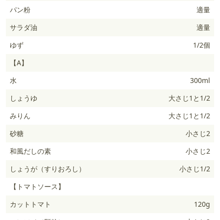
パン粉
適量
サラダ油
適量
ゆず
1/2個
【A】
水
300ml
しょうゆ
大さじ1と1/2
みりん
大さじ1と1/2
砂糖
小さじ2
和風だしの素
小さじ2
しょうが（すりおろし）
小さじ1/2
【トマトソース】
カットトマト
120g