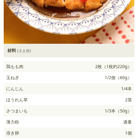
材料
(２人分)
鶏もも肉
2枚（1枚約220g）
玉ねぎ
1/2個（60g）
にんじん
1/4本
ほうれん草
2茎
さつまいも
1/3本（50g）
薄力粉
適量
溶き卵
1個