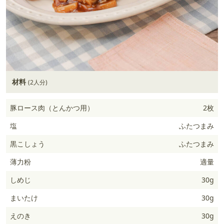
材料
(2人分)
豚ロース肉（とんかつ用）
2枚
塩
ふたつまみ
黒こしょう
ふたつまみ
薄力粉
適量
しめじ
30g
まいたけ
30g
えのき
30g