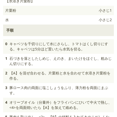
【水溶き片栗粉】
片栗粉
小さじ1
水
小さじ2
手順
0
キャベツを千切りにして水にさらし、トマトはくし切りにす
る。キャベツは5分ほど置いたら水気を切る。
1
石づきを落としたしめじ、えのき、まいたけをほぐし、粗みじ
ん切りにする。
2
【A】を混ぜ合わせる。片栗粉と水を合わせて水溶き片栗粉を
作る。
3
豚ロース肉の両面に塩こしょうをふり、薄力粉を両面にまぶ
す。
4
オリーブオイル（分量外）をフライパンにひいて中火で熱し、
<4>を両面焼いたら【A】を加えて絡める。
5
豚肉を取り出し、<2>、【B】の材料を入れてきのこがしんな