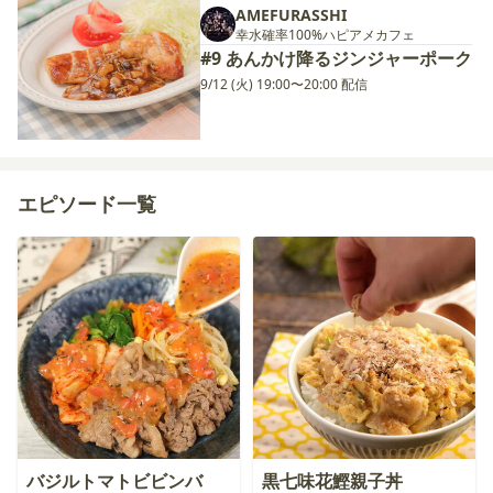
AMEFURASSHI
幸水確率100%ハピアメカフェ
#9 あんかけ降るジンジャーポーク
9/12 (火) 19:00〜20:00 配信
エピソード一覧
バジルトマトビビンバ
黒七味花鰹親子丼