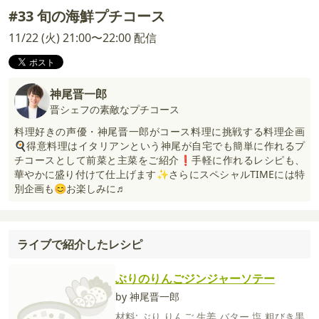
#33 旬の海鮮プチコース
11/22 (火) 21:00〜22:00 配信
神尾晋一郎
晋シェフの素敵なプチコース
料理好きの声優・神尾晋一郎がコース料理に挑戦する料理企画
🍳得意料理はイタリアンという神尾が自宅でも簡単に作れるプ
チコースとして前菜と主菜をご紹介❗手軽に作れるレシピも、
華やかに盛り付けて仕上げます✨さらにスペシャルTIMEには特
別企画も😊お楽しみに♬
ライブで紹介したレシピ
ぶりのりんごジンジャーソテー
by 神尾晋一郎
材料:
ぶり
りんご
生姜
バター
塩
粗びき黒