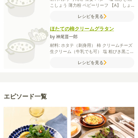
こしょう
薄力粉
ベビーリーフ
【A】
しょ
うゆ
みりん
レシピを見る
ほたての柿クリームグラタン
by 神尾晋一郎
材料:
ホタテ（刺身用）
柿
クリームチーズ
生クリーム（牛乳でも可）
塩
粗びき黒こし
ょう
パン粉
パセリ（みじん切り）
レシピを見る
エピソード一覧