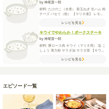
by 神尾晋一郎
材料:
たけのこ（水煮）
新玉ねぎ
生ハム
粉
チーズ
パセリ（粉）
【マリネ液】
レモン
汁
オリーブオイル
砂糖
塩
黒こしょう
レシピを見る
キウイでやわらか！ポークステーキ
by 神尾晋一郎
材料:
豚ロース肉
キウイ（マリネ用）
塩
こ
しょう
薄力粉
サラダ油
サラダ菜
【キウイ
ソース】
キウイ
トマト
玉ねぎ
セロリ
レシピを見る
【A】
オリーブオイル
粒マスタード
米酢
（または穀物酢）
はちみつ
塩
黒こしょう
エピソード一覧