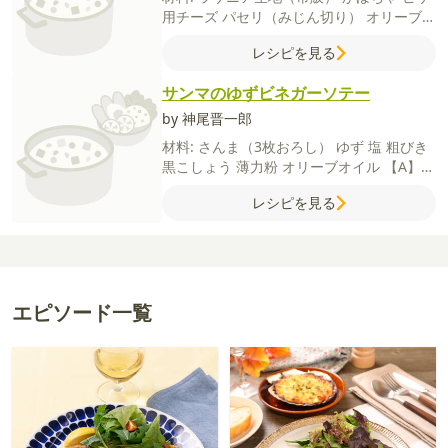
用チーズ
パセリ（みじん切り）
オリーブオ
イル
【デミソース】
合い挽き肉
玉ねぎ
赤
レシピを見る
ワイン
バター
薄力粉
塩
粗びき黒こしょう
【A】
ケチャップ
中濃ソース
コンソメ（顆
サンマのゆずビネガーソテー
粒）
味噌
【B】
水
塩
by 神尾晋一郎
材料:
さんま（3枚おろし）
ゆず
塩
粗びき
黒こしょう
薄力粉
オリーブオイル
【A】
酢
はちみつ（砂糖でも可）
【付け合わせ】
レシピを見る
ベビーリーフ
ミニトマト
エピソード一覧