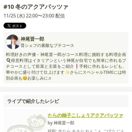
#10 冬のアクアパッツァ
11/25 (水) 22:00〜23:00 配信
神尾晋一郎
晋シェフの素敵なプチコース
料理好きの声優・神尾晋一郎がコース料理に挑戦する料理企画
🍳得意料理はイタリアンという神尾が自宅でも簡単に作れるプ
チコースとして前菜と主菜をご紹介❗手軽に作れるレシピも、
華やかに盛り付けて仕上げます✨さらにスペシャルTIMEには特
別企画も😊お楽しみに♬
ライブで紹介したレシピ
たらの柚子こしょうアクアパッツァ
by 神尾晋一郎
材料:
生たら
あさり
れんこん
ごぼう
にん