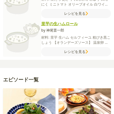
にく
ミニトマト
オリーブオイル
白ワイン
水
柚子胡椒
セルフィーユ
【A】
塩
白ワイ
レシピを見る
ン
里芋の生ハムロール
by 神尾晋一郎
材料:
里芋
生ハム
セルフィーユ
粗びき黒こ
しょう
【オランデーズソース】
温泉卵
マ
スタード
塩
レモン汁
バター（有塩）
粉チ
レシピを見る
ーズ
エピソード一覧