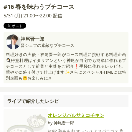
#16 春を味わうプチコース
5/31 (月) 21:00〜22:00 配信
神尾晋一郎
晋シェフの素敵なプチコース
料理好きの声優・神尾晋一郎がコース料理に挑戦する料理企画
🍳得意料理はイタリアンという神尾が自宅でも簡単に作れるプ
チコースとして前菜と主菜をご紹介❗手軽に作れるレシピも、
華やかに盛り付けて仕上げます✨さらにスペシャルTIMEには特
別企画も😊お楽しみに♬
ライブで紹介したレシピ
オレンジバルサミコチキン
by 神尾晋一郎
材料:
鶏もも肉
オレンジ
アスパラガス
塩