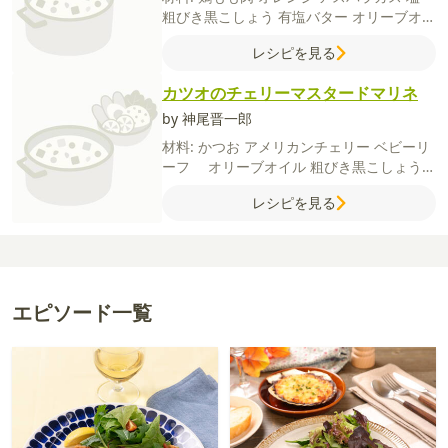
粗びき黒こしょう
有塩バター
オリーブオイ
ル
【A】
酢
オリーブオイル
【B】
バルサ
レシピを見る
ミコ酢
白ワイン
しょうゆ
はちみつ
カツオのチェリーマスタードマリネ
by 神尾晋一郎
材料:
かつお
アメリカンチェリー
ベビーリ
ーフ
オリーブオイル
粗びき黒こしょう
【A】
粒マスタード
酢
しょうゆ
はちみつ
レシピを見る
和風だし（顆粒）
エピソード一覧