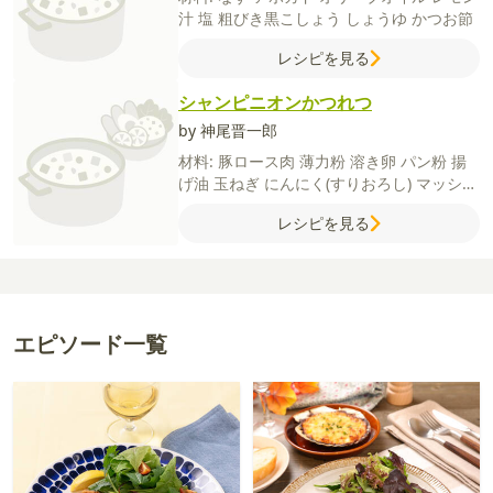
汁
塩
粗びき黒こしょう
しょうゆ
かつお節
レシピを見る
シャンピニオンかつれつ
by 神尾晋一郎
材料:
豚ロース肉
薄力粉
溶き卵
パン粉
揚
げ油
玉ねぎ
にんにく(すりおろし)
マッシュ
ルーム
バター
白ワイン
薄力粉
【A】
牛乳
レシピを見る
コンソメ(顆粒)
【付け合せ】
ベビーリーフ
ミニトマト
レモン（串切り）
エピソード一覧