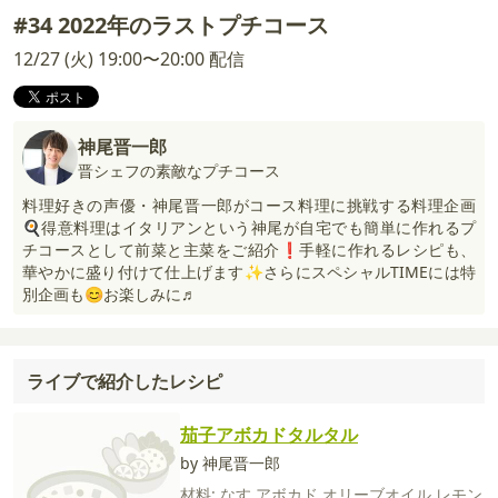
#34 2022年のラストプチコース
12/27 (火) 19:00〜20:00 配信
神尾晋一郎
晋シェフの素敵なプチコース
料理好きの声優・神尾晋一郎がコース料理に挑戦する料理企画
🍳得意料理はイタリアンという神尾が自宅でも簡単に作れるプ
チコースとして前菜と主菜をご紹介❗手軽に作れるレシピも、
華やかに盛り付けて仕上げます✨さらにスペシャルTIMEには特
別企画も😊お楽しみに♬
ライブで紹介したレシピ
茄子アボカドタルタル
by 神尾晋一郎
材料:
なす
アボカド
オリーブオイル
レモン