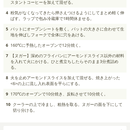
スタントコーヒーを加えて混ぜる。
4
粉気がなくなってきたら押さえつけるようにしてまとめ軽く伸
ばす。ラップで包み冷蔵庫で1時間休ませる。
5
バットにオーブンシートを敷く。バットの大きさに合わせて生
地を伸ばしフォークで全体に穴をあける。
6
160℃に予熱したオーブンで12分焼く。
7
【ヌガー】深めのフライパンにアーモンドスライス以外の材料
を入れて火にかける。ひと煮立ちしたらそのまま3分煮詰め
る。
8
火を止めアーモンドスライスを加えて混ぜる。焼き上がった
<6>の上に流し入れ表面を平らにする。
9
170℃のオーブンで10分焼き、反転させて10分焼く。
10
クーラーの上で冷まし、粗熱を取る。ヌガーの面を下にして
切り分ける。