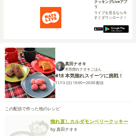
クッキングLiveアプ
リ
ライブを見るなら今
すぐダウンロード！
真田ナオキ
本気惚れナオキごはん
#18 本気惚れスイーツに挑戦！
11/13 (日) 19:00〜20:00 配信
この配信で作った他のレシピ
惚れ直しカルダモンベリークッキー
by 真田ナオキ