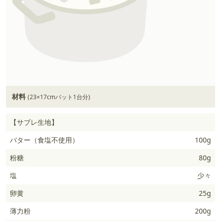
材料
(23×17cmバット1台分)
【サブレ生地】
バター（食塩不使用）
100g
粉糖
80g
塩
少々
卵黄
25g
薄力粉
200g