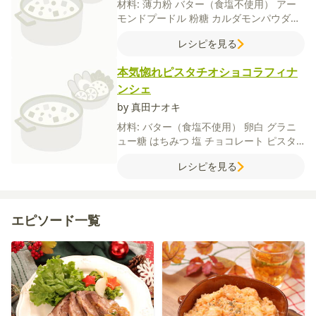
材料:
薄力粉
バター（食塩不使用）
アー
モンドプードル
粉糖
カルダモンパウダー
【A】
ストロベリーパウダー
溶けにくい
レシピを見る
粉糖
本気惚れピスタチオショコラフィナ
ンシェ
by 真田ナオキ
材料:
バター（食塩不使用）
卵白
グラニ
ュー糖
はちみつ
塩
チョコレート
ピスタ
チオ
【A】
アーモンドプードル
薄力粉
レシピを見る
ベーキングパウダー
ココアパウダー
エピソード一覧