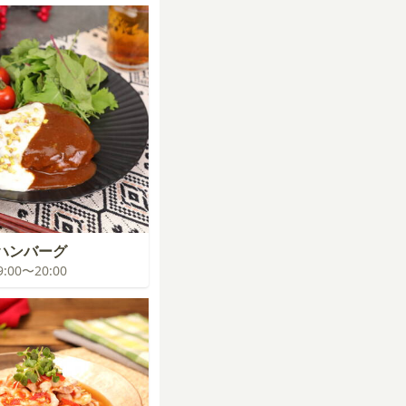
ハンバーグ
19:00〜20:00