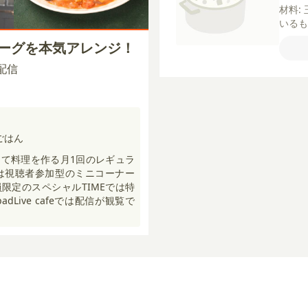
材料:
いる
びき
バーグを本気アレンジ！
ん切
トト
0 配信
砂糖
肉
薄
粗びき
ごはん
て料理を作る月1回のレギュラ
は視聴者参加型のミニコーナー
限定のスペシャルTIMEでは特
dLive cafeでは配信が観覧で