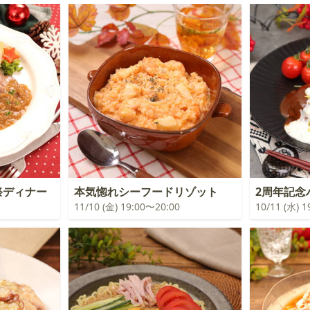
祭ディナー
本気惚れシーフードリゾット
2周年記念
11/10 (金) 19:00〜20:00
10/11 (水) 