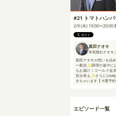
#21 トマトハン
2/9 (木) 19:00〜20:0
真田ナオキ
本気惚れナオキ
真田ナオキが想いを込め
ー配信✨調理の途中に
もお届け！ゴールド会員
別企画も✨さらにcookpa
きちゃいます❗※要予約
エピソード一覧