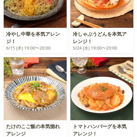
冷やし中華を本気アレン
冷しゃぶうどんを本気ア
ジ！
レンジ！
6/15 (木) 19:00〜20:00
5/24 (水) 19:00〜20:00
たけのこご飯の本気惚れ
トマトハンバーグを本気
アレンジ
アレンジ！