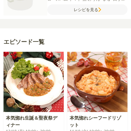
ごま
塩
砂糖
黒酢
マヨネーズ
【錦糸卵】
レシピを見る
卵
砂糖
片栗粉
塩
サラダ油
エピソード一覧
本気惚れ生誕＆聖夜祭デ
本気惚れシーフードリゾ
ィナー
ット