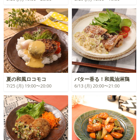
夏の和風ロコモコ
バター香る！和風油淋鶏
7/25 (月) 19:00〜20:00
6/13 (月) 20:00〜21:00