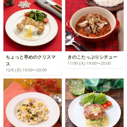
ちょっと早めのクリスマ
きのこたっぷりシチュー
11/30 (火) 19:00〜20:00
ス
12/6 (月) 19:00〜20:00