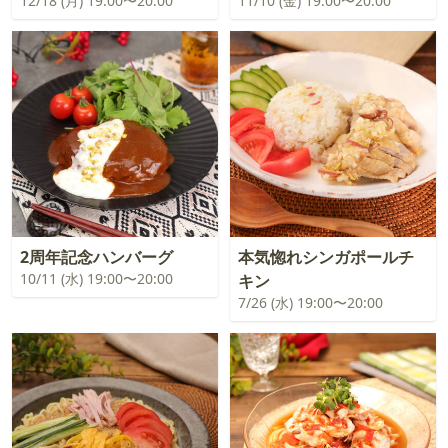
12/18 (月) 19:00〜20:00
11/10 (金) 19:00〜20:00
2周年記念ハンバーグ
本気惚れシンガポールチ
10/11 (水) 19:00〜20:00
キン
7/26 (水) 19:00〜20:00