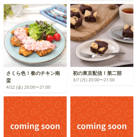
さくら色！春のチキン南
初の東京配信！第二部
3/7 (月) 20:00〜21:00
蛮
4/22 (金) 20:00〜21:00