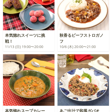
本気惚れスイーツに挑
秋香るビーフストロガノ
戦！
フ
11/13 (日) 19:00〜20:00
10/6 (木) 20:00〜21:00
本気惚れスープカレー
あご出汁で和風ガパオ