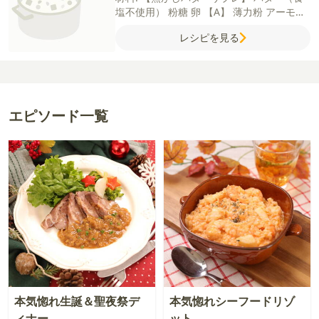
塩不使用）
粉糖
卵
【A】
薄力粉
アーモン
ドパウダー
塩
【ブラウニー】
バター（食
レシピを見る
塩不使用）
チョコレート（ビター）
卵
（M）
グラニュー糖
牛乳
ミックスナッツ
【B】
薄力粉
ココアパウダー
ベーキングパ
ウダー
エピソード一覧
本気惚れ生誕＆聖夜祭デ
本気惚れシーフードリゾ
ィナー
ット