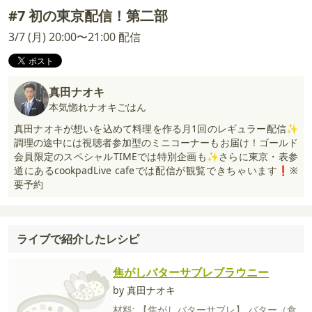
#7 初の東京配信！第二部
3/7 (月) 20:00〜21:00 配信
真田ナオキ
本気惚れナオキごはん
真田ナオキが想いを込めて料理を作る月1回のレギュラー配信✨
調理の途中には視聴者参加型のミニコーナーもお届け！ゴールド
会員限定のスペシャルTIMEでは特別企画も✨さらに東京・表参
道にあるcookpadLive cafeでは配信が観覧できちゃいます❗※
要予約
ライブで紹介したレシピ
焦がしバターサブレブラウニー
by 真田ナオキ
材料:
【焦がしバターサブレ】
バター（食