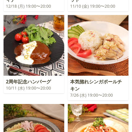
12/18 (月) 19:00〜20:00
11/10 (金) 19:00〜20:00
2周年記念ハンバーグ
本気惚れシンガポールチ
10/11 (水) 19:00〜20:00
キン
7/26 (水) 19:00〜20:00