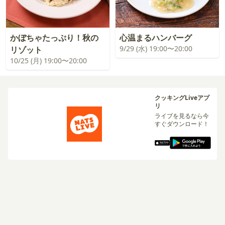
かぼちゃたっぷり！秋の
心温まるハンバーグ
9/29 (水) 19:00〜20:00
リゾット
10/25 (月) 19:00〜20:00
クッキングLiveアプ
リ
ライブを見るなら今
すぐダウンロード！