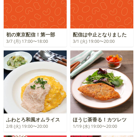
初の東京配信！第一部
配信は中止となりました
3/7 (月) 17:00〜18:00
3/1 (火) 19:00〜20:00
ふわとろ和風オムライス
ほうじ茶香る！カツレツ
2/8 (火) 19:00〜20:00
1/19 (水) 19:00〜20:00