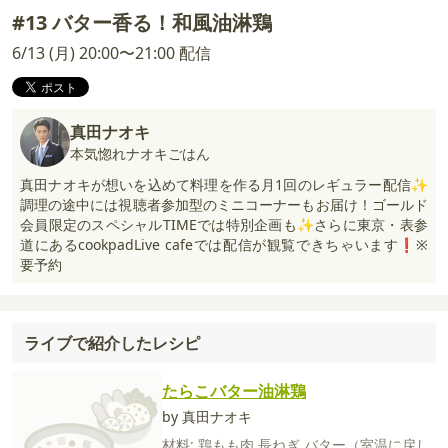
#13 バター香る！和風油淋鶏
6/13 (月) 20:00〜21:00 配信
真田ナオキ
本気惚れナオキごはん
真田ナオキが想いを込めて料理を作る月1回のレギュラー配信✨
調理の途中には視聴者参加型のミニコーナーもお届け！ゴールド
会員限定のスペシャルTIMEでは特別企画も✨さらに東京・表参
道にあるcookpadLive cafeでは配信が観覧できちゃいます❗※
要予約
ライブで紹介したレシピ
たらこバター油淋鶏
by 真田ナオキ
材料:
鶏もも肉
長ねぎ
バター（室温に戻し