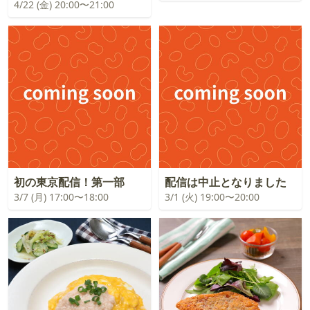
4/22 (金) 20:00〜21:00
初の東京配信！第一部
配信は中止となりました
3/7 (月) 17:00〜18:00
3/1 (火) 19:00〜20:00