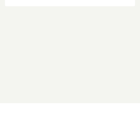
ログイン
プライバシーポリシー
サービス利用規約