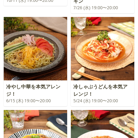
10/11 (水) 19:00〜20:00
キン
7/26 (水) 19:00〜20:00
冷やし中華を本気アレン
冷しゃぶうどんを本気ア
ジ！
レンジ！
6/15 (木) 19:00〜20:00
5/24 (水) 19:00〜20:00