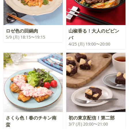
ロゼ色の回鍋肉
山椒香る！大人のビビン
5/9 (月) 18:15〜19:15
バ
4/25 (月) 19:00〜20:00
さくら色！春のチキン南
初の東京配信！第二部
3/7 (月) 20:00〜21:00
蛮