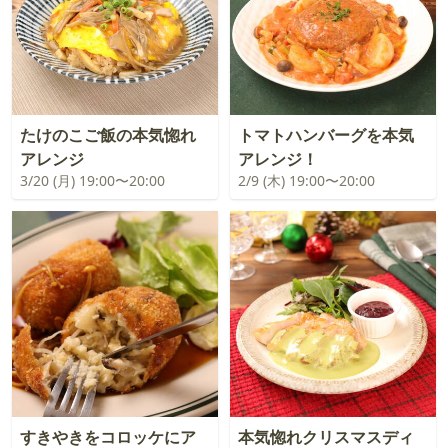
たけのこご飯の本気惚れ
トマトハンバーグを本気
アレンジ
アレンジ！
3/20 (月) 19:00〜20:00
2/9 (木) 19:00〜20:00
すきやきをコロッケにア
本気惚れクリスマスディ