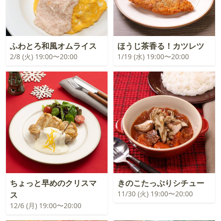
ふわとろ和風オムライス
ほうじ茶香る！カツレツ
2/8 (火) 19:00〜20:00
1/19 (水) 19:00〜20:00
ちょっと早めのクリスマ
きのこたっぷりシチュー
11/30 (火) 19:00〜20:00
ス
12/6 (月) 19:00〜20:00