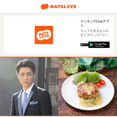
クッキングLiveアプ
リ
ライブを見るなら今
すぐダウンロード！