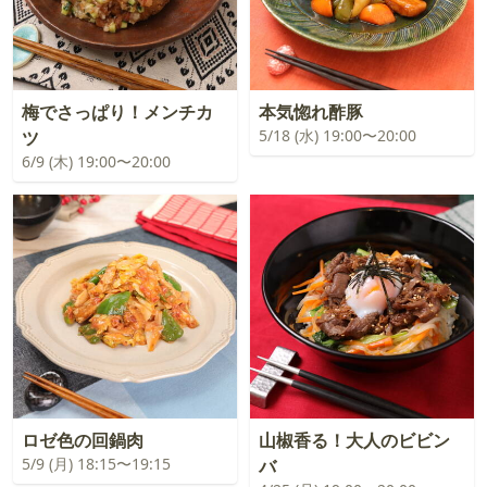
梅でさっぱり！メンチカ
本気惚れ酢豚
5/18 (水) 19:00〜20:00
ツ
6/9 (木) 19:00〜20:00
ロゼ色の回鍋肉
山椒香る！大人のビビン
5/9 (月) 18:15〜19:15
バ