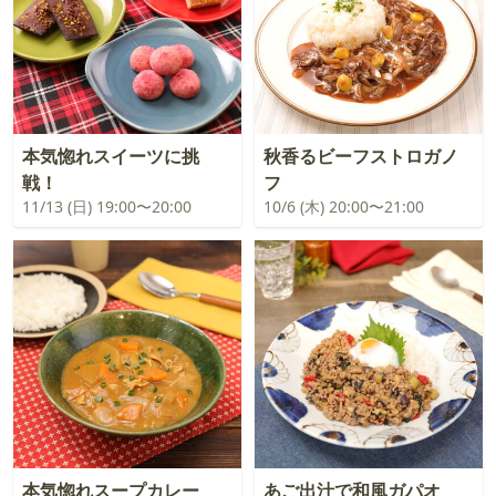
本気惚れスイーツに挑
秋香るビーフストロガノ
戦！
フ
11/13 (日) 19:00〜20:00
10/6 (木) 20:00〜21:00
本気惚れスープカレー
あご出汁で和風ガパオ