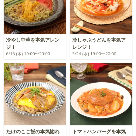
冷やし中華を本気アレン
冷しゃぶうどんを本気ア
ジ！
レンジ！
6/15 (木) 19:00〜20:00
5/24 (水) 19:00〜20:00
たけのこご飯の本気惚れ
トマトハンバーグを本気