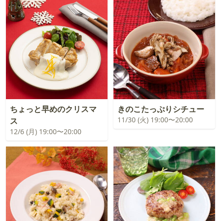
ちょっと早めのクリスマ
きのこたっぷりシチュー
11/30 (火) 19:00〜20:00
ス
12/6 (月) 19:00〜20:00