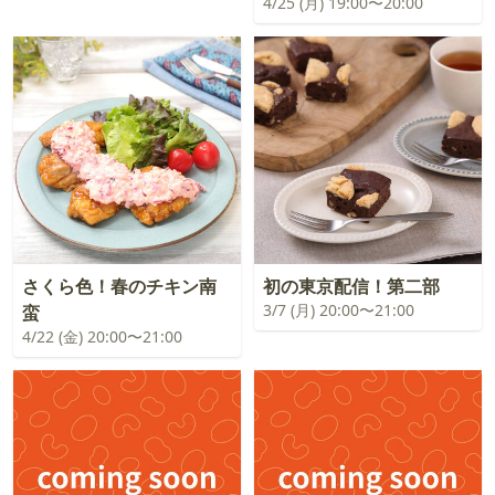
4/25 (月) 19:00〜20:00
さくら色！春のチキン南
初の東京配信！第二部
3/7 (月) 20:00〜21:00
蛮
4/22 (金) 20:00〜21:00