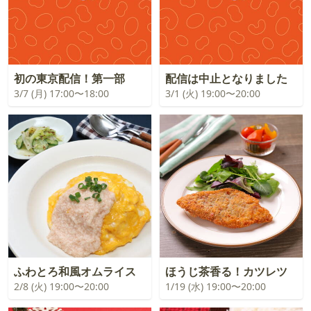
初の東京配信！第一部
配信は中止となりました
3/7 (月) 17:00〜18:00
3/1 (火) 19:00〜20:00
ふわとろ和風オムライス
ほうじ茶香る！カツレツ
2/8 (火) 19:00〜20:00
1/19 (水) 19:00〜20:00