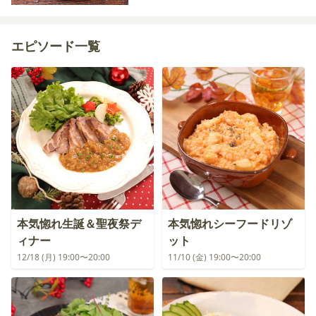
エピソード一覧
本気惚れ生誕＆聖夜祭デ
本気惚れシーフードリゾ
ィナー
ット
12/18 (月) 19:00〜20:00
11/10 (金) 19:00〜20:00