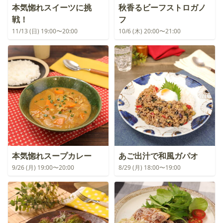
本気惚れスイーツに挑
秋香るビーフストロガノ
戦！
フ
11/13 (日) 19:00〜20:00
10/6 (木) 20:00〜21:00
本気惚れスープカレー
あご出汁で和風ガパオ
9/26 (月) 19:00〜20:00
8/29 (月) 18:00〜19:00