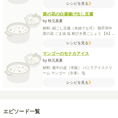
レシピを見る
菜の花の白湯揚げ出し豆腐
by 秋元真夏
材料:
絹ごし豆腐（木綿でも可）
鶏手羽中
菜の花
ごま油
塩
粗びき黒こしょう
【A】
水
鶏がらスープの素（顆粒）
しょうが（す
レシピを見る
りおろし）
【B】
牛乳
片栗粉
【C】
片栗
粉
薄力粉
マンゴーのモナカアイス
by 秋元真夏
材料:
最中の皮（市販）
バニラアイスクリ
ーム
マンゴー（冷凍）
塩
レシピを見る
エピソード一覧