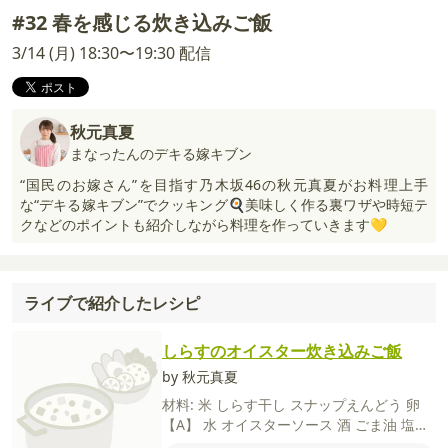
#32 春を感じる炊き込みご飯
3/14 (月) 18:30〜19:30 配信
秋元真夏
まなったんのデキる嫁キブン
“国民のお嫁さん”を目指す乃木坂46の秋元真夏がお料理上手
な“デキる嫁キブン”でクッキング🍳美味しく作る裏ワザや時短テ
クなどのポイントも紹介しながら料理を作っていきます💛
ライブで紹介したレシピ
しらすのオイスター炊き込みご飯
by 秋元真夏
材料:
米
しらす干し
スナップえんどう
卵
【A】
水
オイスターソース
酒
ごま油
塩
【B】
塩
酒（水でも可）