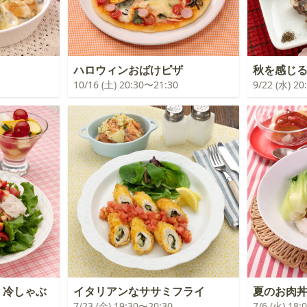
ハロウィンおばけピザ
秋を感じ
10/16 (土) 20:30〜21:30
9/22 (水) 2
！冷しゃぶ
イタリアンなササミフライ
夏のお肉
7/23 (金) 19:30〜20:30
7/6 (火) 18