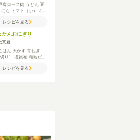
豚肩ロース肉
うどん
豆
し
にら
トマト（小）
キム
理酒
調整豆乳
粗びき黒こ
レシピを見る
う
いり白ごま
【A】
ごま
ょうが（チューブ）
豆板
ったんおにぎり
B】
鶏がらスープの素
オ
ターソース
秋元真夏
砂糖
酢
【C】
ごはん
天かす
青ねぎ
口切り）
塩昆布
顆粒だし
マヨネーズ
【仕上げ用】
レシピを見る