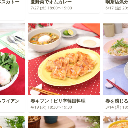
ペスカトー
夏野菜でオムカレー
喫茶店気
7/27 (水) 18:00〜19:00
6/17 (金) 2
ハワイアン
春キブン！ピリ辛韓国料理
春を感じ
4/19 (火) 18:30〜19:30
3/14 (月) 1