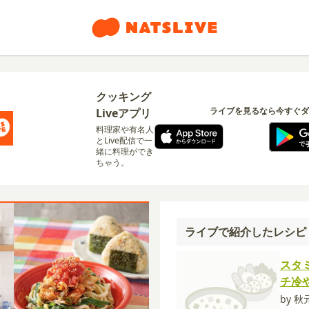
クッキング
ライブを見るなら今すぐダ
Liveアプリ
料理家や有名人
とLive配信で一
緒に料理ができ
ちゃう。
ライブで紹介したレシピ
スタ
チ冷
by 