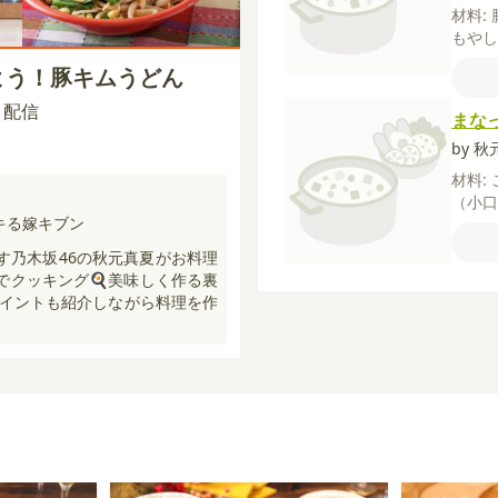
材料:
もや
チ
料
けよう！豚キムうどん
しょ
油
し
00 配信
まな
醤
【
イス
by 
水
塩
材料:
（小
キる嫁キブン
の素
のり
指す乃木坂46の秋元真夏がお料理
”でクッキング🍳美味しく作る裏
イントも紹介しながら料理を作