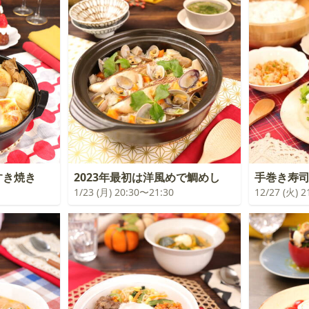
すき焼き
2023年最初は洋風めで鯛めし
手巻き寿
1/23 (月) 20:30〜21:30
12/27 (火) 