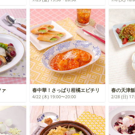
ツァ
春中華！さっぱり柑橘エビチリ
春の天津
4/22 (木) 19:00〜20:00
2/28 (日) 1