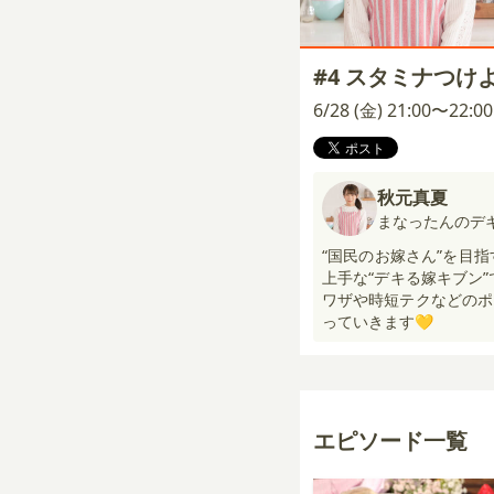
#4 スタミナつ
6/28 (金) 21:00〜22:
秋元真夏
まなったんのデ
“国民のお嫁さん”を目
上手な“デキる嫁キブン
ワザや時短テクなどのポ
っていきます💛
エピソード一覧