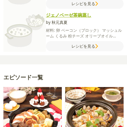
レシピを見る
ジェノベーゼ茶碗蒸し
by 秋元真夏
材料:
卵
ベーコン（ブロック）
マッシュル
ーム
くるみ
粉チーズ
オリーブオイル
【A】
水
みりん
しょうゆ
【大葉ジェノベ
レシピを見る
ーゼソース】
大葉
【B】
水
片栗粉
塩
エピソード一覧