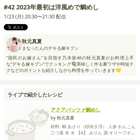
#42 2023年最初は洋風めで鯛めし
1/23 (月) 20:30〜21:30 配信
秋元真夏
まなったんのデキる嫁キブン
“国民のお嫁さん”を目指す乃木坂46の秋元真夏がお料理上手
な“デキる嫁キブン”でクッキング🍳美味しく作る裏ワザや時短テ
クなどのポイントも紹介しながら料理を作っていきます💛
ライブで紹介したレシピ
アクアパッツァ鯛めし
by 秋元真夏
材料:
鯛
あさり（砂抜き済）
人参
れんこん
三つ葉
米
水
【A】
みりん
酒
オリーブオイ
ル
塩
にんにく（すりおろし）